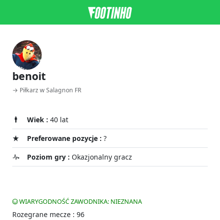
benoit
→ Piłkarz w Salagnon FR
Wiek :
40 lat
Preferowane pozycje :
?
Poziom gry :
Okazjonalny gracz
WIARYGODNOŚĆ ZAWODNIKA: NIEZNANA
Rozegrane mecze : 96