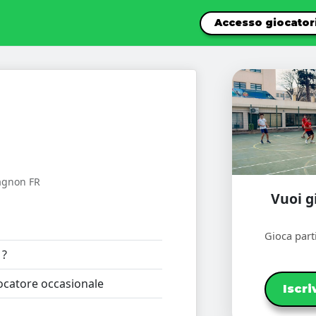
Accesso giocator
lagnon FR
Vuoi g
Gioca parti
?
catore occasionale
Iscri