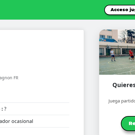
Acceso j
lagnon FR
Quieres
Juega partid
 :
?
ador ocasional
Re