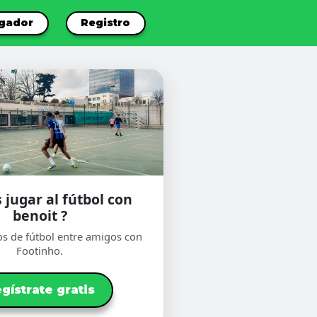
ugador
Registro
 jugar al fútbol con
benoit ?
os de fútbol entre amigos con
Footinho.
gístrate gratis