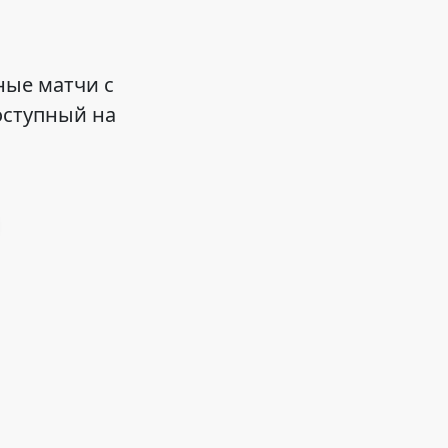
ные матчи с
оступный на