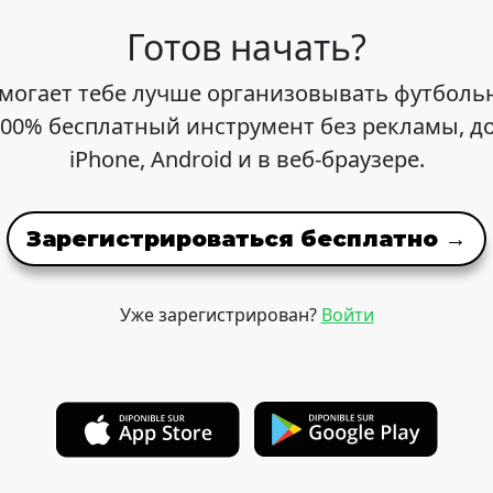
Готов начать?
омогает тебе лучше организовывать футболь
100% бесплатный инструмент без рекламы, д
iPhone, Android и в веб-браузере.
Зарегистрироваться бесплатно →
Уже зарегистрирован?
Войти