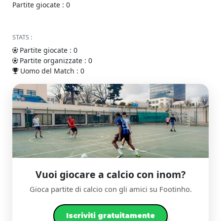
Partite giocate : 0
STATS :
Partite giocate : 0
Partite organizzate : 0
Uomo del Match : 0
Vuoi giocare a calcio con inom?
Gioca partite di calcio con gli amici su Footinho.
Iscriviti gratuitamente