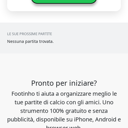
LE SUE PROSSIME PARTITE
Nessuna partita trovata.
Pronto per iniziare?
Footinho ti aiuta a organizzare meglio le
tue partite di calcio con gli amici. Uno
strumento 100% gratuito e senza
pubblicità, disponibile su iPhone, Android e
browser web.