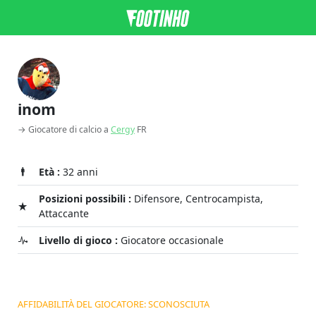
inom
→ Giocatore di calcio a
Cergy
FR
Età :
32 anni
Posizioni possibili :
Difensore, Centrocampista,
Attaccante
Livello di gioco :
Giocatore occasionale
AFFIDABILITÀ DEL GIOCATORE: SCONOSCIUTA