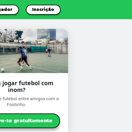
gador
Inscrição
 jogar futebol com
inom?
e futebol entre amigos com o
Footinho.
ve-te gratuitamente