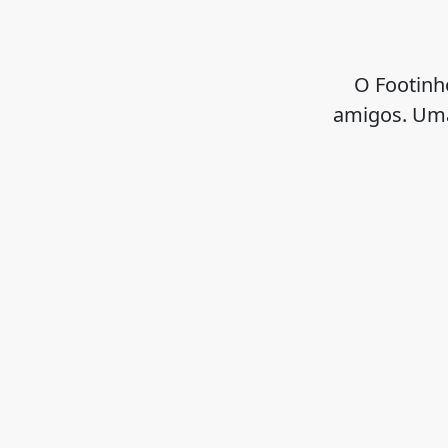
O Footinh
amigos. Uma