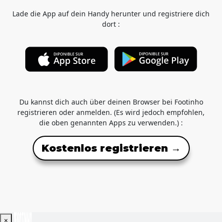
Lade die App auf dein Handy herunter und registriere dich
dort :
Du kannst dich auch über deinen Browser bei Footinho
registrieren oder anmelden. (Es wird jedoch empfohlen,
die oben genannten Apps zu verwenden.) :
Kostenlos registrieren →
×