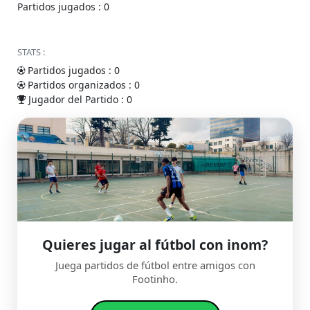
Partidos jugados : 0
STATS :
Partidos jugados : 0
Partidos organizados : 0
Jugador del Partido : 0
Quieres jugar al fútbol con inom?
Juega partidos de fútbol entre amigos con
Footinho.