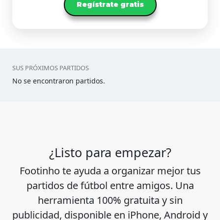
Regístrate gratis
SUS PRÓXIMOS PARTIDOS
No se encontraron partidos.
¿Listo para empezar?
Footinho te ayuda a organizar mejor tus
partidos de fútbol entre amigos. Una
herramienta 100% gratuita y sin
publicidad, disponible en iPhone, Android y