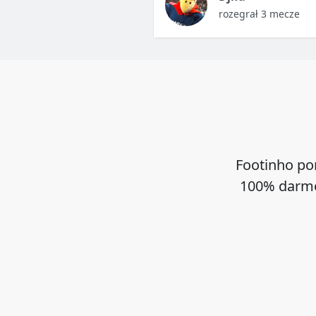
rozegrał 3 mecze
Footinho po
100% darmo