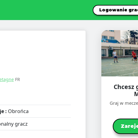
Logowanie gra
retagne
FR
Chcesz 
M
Graj w mecze
e :
Obrońca
nalny gracz
Zarej