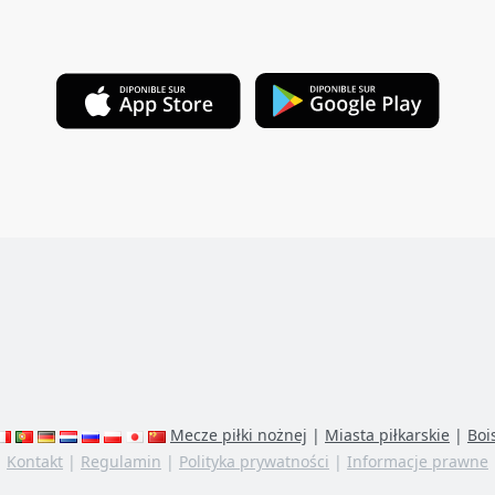
Mecze piłki nożnej
|
Miasta piłkarskie
|
Boi
Kontakt
|
Regulamin
|
Polityka prywatności
|
Informacje prawne