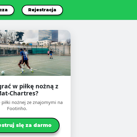
cza
Rejestracja
grać w piłkę nożną z
at-Chartres?
 piłki nożnej ze znajomymi na
Footinho.
estruj się za darmo