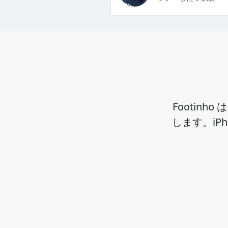
Footin
します。iP