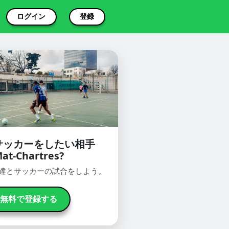
ログイン
登録
サッカーをしたい相手
at-Chartres?
oで友達とサッカーの試合をしよう。
無料で登録する