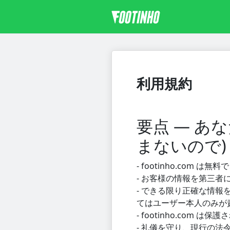
利用規約
要点 — 
まないので)
- footinho.co
- お客様の情報を第三者
- できる限り正確な情
てはユーザー本人のみが
- footinho.co
- 礼儀を守り、現行の法