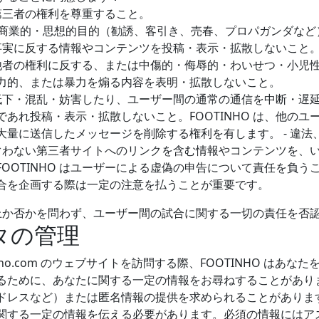
第三者の権利を尊重すること。
職業的・商業的・思想的目的（勧誘、客引き、売春、プロパガンダな
、事実に反する情報やコンテンツを投稿・表示・拡散しないこと
、他者の権利に反する、または中傷的・侮辱的・わいせつ・小児
力的、または暴力を煽る内容を表明・拡散しないこと。
を低下・混乱・妨害したり、ユーザー間の通常の通信を中断・遅
あれ投稿・表示・拡散しないこと。FOOTINHO は、他のユ
大量に送信したメッセージを削除する権利を有します。 - 違法
にそぐわない第三者サイトへのリンクを含む情報やコンテンツを、
OOTINHO はユーザーによる虚偽の申告について責任を負う
合を企画する際は一定の注意を払うことが重要です。
イト上か否かを問わず、ユーザー間の試合に関する一切の責任を否
ータの管理
inho.com のウェブサイトを訪問する際、FOOTINHO はあ
るために、あなたに関する一定の情報をお尋ねすることがありま
ドレスなど）または匿名情報の提供を求められることがありま
関する一定の情報を伝える必要があります。必須の情報にはア