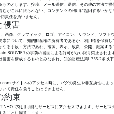
るものとします。投稿、メール送信、送信、その他の方法で提
含むがこれに限られない、コンテンツの利用に起因するいかな
は一切責任を負いません。
と侵害
キスト、画像、グラフィック、ロゴ、アイコン、サウンド、ソフト
要素について、知的財産権の所有者であるか、利用権を保有し
なる手段・方法であれ、複製、表示、改変、公開、翻案することは
 Romain BOUVIER の事前の書面による許可がない限り禁止さ
侵害を構成するものとみなされ、知的財産法第L.335-2条以
otinho.com サイトへのアクセス時に、バグの発生や非互換性に
ついて責任を負うことはできません。
ーの約束
OTINHO で利用可能なサービスにアクセスできます。サービ
することに同意します：