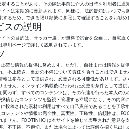
 が中断を決定することがあり、その際は事前に介入の日時を利用者に
 のウェブサイトは定期的に更新されます。同様に、法的告知はいつで
束するため、できる限り頻繁に参照して確認することをお勧め
ービスの説明
 のウェブサイトの目的は、サッカー選手が無料で試合を企画し、自宅
は専用ページで詳しく説明されています。
ツ
る限り正確な情報の提供に努めます。ただし、自社または情報を提
不正確さ、更新の不備について責任を負うことはできません。 fo
報は参考として提供され、変更される可能性があります。さらに、fo
りません。オンライン掲載後に行われた変更を条件として提供
を問わず、すべてのコンテンツは、その伝達を行った本人のみ
ザーが投稿したコンテンツを監視・管理する立場になく、その内容
HO に投稿された素材の利用はすべて自己責任であることを了承
されたコンテンツや情報の完全性、真実性、正確性、信頼性は、FOO
ません。FOOTINHO は本サイトを通じて表明された意見を
害、不正確、不適切、または場合によっては誤解を招く見出し