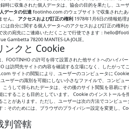
録時に収集された個人データは、協会の目的を果たし、ユー
人データの伝達
footinho.com のウェブサイトで収集され
ません。
アクセスおよび訂正の権利
1978年1月6日の情報処
あなたには自分に関する個人データへのアクセスおよび訂正の権利
の宛先にご連絡いただくことで行使できます：hello@footin
rue Gambetta 78200 MANTES-LA-JOLIE。
ンクと Cookie
サイトには、FOOTINHO の許可を得て設置された他サイトへのハイ
NHO は訪問先サイトの内容を確認する立場になく、したがって
nho.com サイトの閲覧により、ユーザーのコンピュータに Cook
e はユーザーの識別を可能にしない小さなファイルで、コンピュ
。こうして得られたデータは、その後のサイト閲覧を容易にす
にすることも目的としています。 Cookie のインストール
ことがあります。ただし、ユーザーは次の方法でコンピュータを設
：そのためには、ブラウザのプライバシー設定を変更し、Cook
と裁判管轄