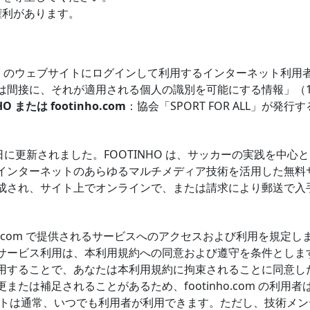
権利があります。
o.com のウェブサイトにログインして利用するインターネット利用
間接に、それが適用される個人の識別を可能にする情報」（197
O または footinho.com
：協会「SPORT FOR ALL」が発
28日に更新されました。FOOTINHO は、サッカーの実践を中
インターネットのあらゆるマルチメディア技術を活用した無料
成され、サイト上でオンラインで、または請求により郵送で入
o.com で提供されるサービスへのアクセスおよび利用を規定します。f
ービス利用は、本利用規約への同意および遵守を条件とします。foo
用することで、あなたは本利用規約に拘束されることに同意し
または補足されることがあるため、footinho.com の利用
イトは通常、いつでも利用者が利用できます。ただし、技術メン