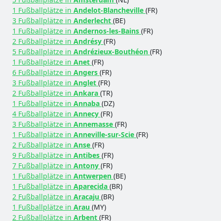
1 Fußballplätze in
Andelot-Blancheville
(FR)
3 Fußballplätze in
Anderlecht
(BE)
1 Fußballplätze in
Andernos-les-Bains
(FR)
2 Fußballplätze in
Andrésy
(FR)
5 Fußballplätze in
Andrézieux-Bouthéon
(FR)
1 Fußballplätze in
Anet
(FR)
6 Fußballplätze in
Angers
(FR)
3 Fußballplätze in
Anglet
(FR)
2 Fußballplätze in
Ankara
(TR)
1 Fußballplätze in
Annaba
(DZ)
4 Fußballplätze in
Annecy
(FR)
3 Fußballplätze in
Annemasse
(FR)
1 Fußballplätze in
Anneville-sur-Scie
(FR)
2 Fußballplätze in
Anse
(FR)
9 Fußballplätze in
Antibes
(FR)
7 Fußballplätze in
Antony
(FR)
1 Fußballplätze in
Antwerpen
(BE)
1 Fußballplätze in
Aparecida
(BR)
2 Fußballplätze in
Aracaju
(BR)
1 Fußballplätze in
Arau
(MY)
2 Fußballplätze in
Arbent
(FR)