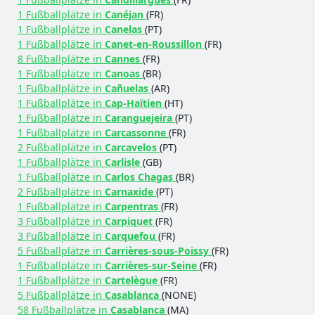
1 Fußballplätze in
Canéjan
(FR)
1 Fußballplätze in
Canelas
(PT)
1 Fußballplätze in
Canet-en-Roussillon
(FR)
8 Fußballplätze in
Cannes
(FR)
1 Fußballplätze in
Canoas
(BR)
1 Fußballplätze in
Cañuelas
(AR)
1 Fußballplätze in
Cap-Haïtien
(HT)
1 Fußballplätze in
Caranguejeira
(PT)
1 Fußballplätze in
Carcassonne
(FR)
2 Fußballplätze in
Carcavelos
(PT)
1 Fußballplätze in
Carlisle
(GB)
1 Fußballplätze in
Carlos Chagas
(BR)
2 Fußballplätze in
Carnaxide
(PT)
1 Fußballplätze in
Carpentras
(FR)
3 Fußballplätze in
Carpiquet
(FR)
3 Fußballplätze in
Carquefou
(FR)
5 Fußballplätze in
Carrières-sous-Poissy
(FR)
1 Fußballplätze in
Carrières-sur-Seine
(FR)
1 Fußballplätze in
Cartelègue
(FR)
5 Fußballplätze in
Casablanca
(NONE)
58 Fußballplätze in
Casablanca
(MA)