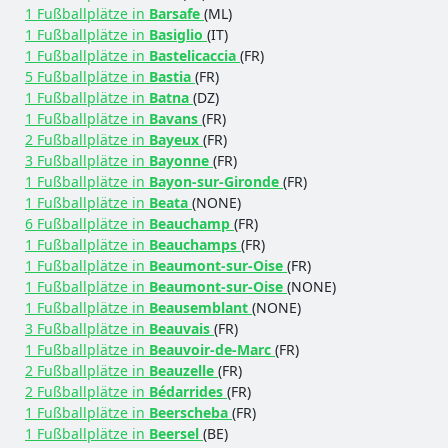
1 Fußballplätze in
Barsafe
(ML)
1 Fußballplätze in
Basiglio
(IT)
1 Fußballplätze in
Bastelicaccia
(FR)
5 Fußballplätze in
Bastia
(FR)
1 Fußballplätze in
Batna
(DZ)
1 Fußballplätze in
Bavans
(FR)
2 Fußballplätze in
Bayeux
(FR)
3 Fußballplätze in
Bayonne
(FR)
1 Fußballplätze in
Bayon-sur-Gironde
(FR)
1 Fußballplätze in
Beata
(NONE)
6 Fußballplätze in
Beauchamp
(FR)
1 Fußballplätze in
Beauchamps
(FR)
1 Fußballplätze in
Beaumont-sur-Oise
(FR)
1 Fußballplätze in
Beaumont-sur-Oise
(NONE)
1 Fußballplätze in
Beausemblant
(NONE)
3 Fußballplätze in
Beauvais
(FR)
1 Fußballplätze in
Beauvoir-de-Marc
(FR)
2 Fußballplätze in
Beauzelle
(FR)
2 Fußballplätze in
Bédarrides
(FR)
1 Fußballplätze in
Beerscheba
(FR)
1 Fußballplätze in
Beersel
(BE)