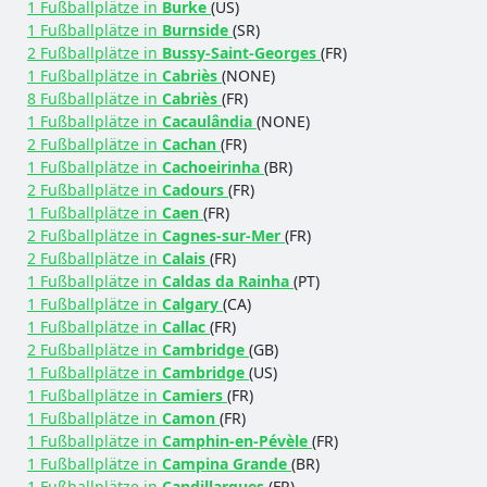
1 Fußballplätze in
Burke
(US)
1 Fußballplätze in
Burnside
(SR)
2 Fußballplätze in
Bussy-Saint-Georges
(FR)
1 Fußballplätze in
Cabriès
(NONE)
8 Fußballplätze in
Cabriès
(FR)
1 Fußballplätze in
Cacaulândia
(NONE)
2 Fußballplätze in
Cachan
(FR)
1 Fußballplätze in
Cachoeirinha
(BR)
2 Fußballplätze in
Cadours
(FR)
1 Fußballplätze in
Caen
(FR)
2 Fußballplätze in
Cagnes-sur-Mer
(FR)
2 Fußballplätze in
Calais
(FR)
1 Fußballplätze in
Caldas da Rainha
(PT)
1 Fußballplätze in
Calgary
(CA)
1 Fußballplätze in
Callac
(FR)
2 Fußballplätze in
Cambridge
(GB)
1 Fußballplätze in
Cambridge
(US)
1 Fußballplätze in
Camiers
(FR)
1 Fußballplätze in
Camon
(FR)
1 Fußballplätze in
Camphin-en-Pévèle
(FR)
1 Fußballplätze in
Campina Grande
(BR)
1 Fußballplätze in
Candillargues
(FR)