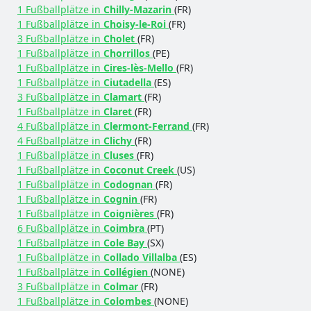
1 Fußballplätze in
Chilly-Mazarin
(FR)
1 Fußballplätze in
Choisy-le-Roi
(FR)
3 Fußballplätze in
Cholet
(FR)
1 Fußballplätze in
Chorrillos
(PE)
1 Fußballplätze in
Cires-lès-Mello
(FR)
1 Fußballplätze in
Ciutadella
(ES)
3 Fußballplätze in
Clamart
(FR)
1 Fußballplätze in
Claret
(FR)
4 Fußballplätze in
Clermont-Ferrand
(FR)
4 Fußballplätze in
Clichy
(FR)
1 Fußballplätze in
Cluses
(FR)
1 Fußballplätze in
Coconut Creek
(US)
1 Fußballplätze in
Codognan
(FR)
1 Fußballplätze in
Cognin
(FR)
1 Fußballplätze in
Coignières
(FR)
6 Fußballplätze in
Coimbra
(PT)
1 Fußballplätze in
Cole Bay
(SX)
1 Fußballplätze in
Collado Villalba
(ES)
1 Fußballplätze in
Collégien
(NONE)
3 Fußballplätze in
Colmar
(FR)
1 Fußballplätze in
Colombes
(NONE)