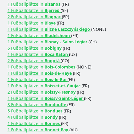
1 Fußballplätze in
Bizanos
(FR)
1 Fußballplätze in
Bjärred
(SE)
2 Fußballplätze in
Blagnac
(FR)
1 Fußballplätze in
Blaye
(FR)
1 Fußballplätze in
Blizne Łaszczyńskiego
(NONE)
1 Fußballplätze in
Blodelsheim
(FR)
1 Fußballplätze in
Blonay - Saint-Légier
(CH)
6 Fußballplätze in
Bobigny
(FR)
1 Fußballplätze in
Boca Raton
(US)
2 Fußballplätze in
Bogotá
(CO)
1 Fußballplätze in
Bois-Colombes
(NONE)
1 Fußballplätze in
Bois-de-Haye
(FR)
1 Fußballplätze in
Bois-le-Roi
(FR)
1 Fußballplätze in
Boisset-et-Gaujac
(FR)
2 Fußballplätze in
Boissy-Fresnoy
(FR)
1 Fußballplätze in
Boissy-Saint-Léger
(FR)
3 Fußballplätze in
Bondoufle
(FR)
5 Fußballplätze in
Bondues
(FR)
4 Fußballplätze in
Bondy
(FR)
1 Fußballplätze in
Bonnes
(FR)
1 Fußballplätze in
Bonnet Bay
(AU)