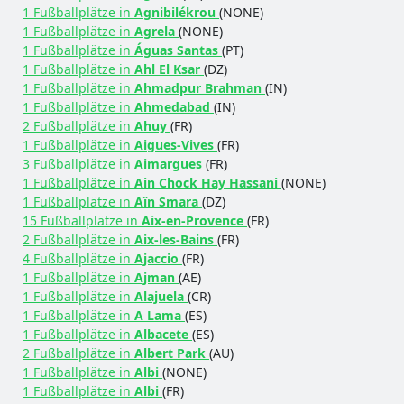
1 Fußballplätze in
Agnibilékrou
(NONE)
1 Fußballplätze in
Agrela
(NONE)
1 Fußballplätze in
Águas Santas
(PT)
1 Fußballplätze in
Ahl El Ksar
(DZ)
1 Fußballplätze in
Ahmadpur Brahman
(IN)
1 Fußballplätze in
Ahmedabad
(IN)
2 Fußballplätze in
Ahuy
(FR)
1 Fußballplätze in
Aigues-Vives
(FR)
3 Fußballplätze in
Aimargues
(FR)
1 Fußballplätze in
Ain Chock Hay Hassani
(NONE)
1 Fußballplätze in
Aïn Smara
(DZ)
15 Fußballplätze in
Aix-en-Provence
(FR)
2 Fußballplätze in
Aix-les-Bains
(FR)
4 Fußballplätze in
Ajaccio
(FR)
1 Fußballplätze in
Ajman
(AE)
1 Fußballplätze in
Alajuela
(CR)
1 Fußballplätze in
A Lama
(ES)
1 Fußballplätze in
Albacete
(ES)
2 Fußballplätze in
Albert Park
(AU)
1 Fußballplätze in
Albi
(NONE)
1 Fußballplätze in
Albi
(FR)