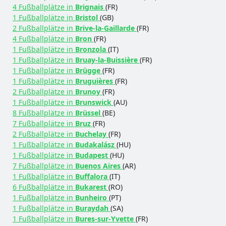
4 Fußballplätze in
Brignais
(FR)
1 Fußballplätze in
Bristol
(GB)
2 Fußballplätze in
Brive-la-Gaillarde
(FR)
4 Fußballplätze in
Bron
(FR)
1 Fußballplätze in
Bronzola
(IT)
1 Fußballplätze in
Bruay-la-Buissière
(FR)
1 Fußballplätze in
Brügge
(FR)
1 Fußballplätze in
Bruguières
(FR)
2 Fußballplätze in
Brunoy
(FR)
1 Fußballplätze in
Brunswick
(AU)
8 Fußballplätze in
Brüssel
(BE)
7 Fußballplätze in
Bruz
(FR)
2 Fußballplätze in
Buchelay
(FR)
1 Fußballplätze in
Budakalász
(HU)
1 Fußballplätze in
Budapest
(HU)
7 Fußballplätze in
Buenos Aires
(AR)
1 Fußballplätze in
Buffalora
(IT)
6 Fußballplätze in
Bukarest
(RO)
1 Fußballplätze in
Bunheiro
(PT)
1 Fußballplätze in
Buraydah
(SA)
1 Fußballplätze in
Bures-sur-Yvette
(FR)