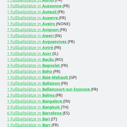
1 Fußballplätze in
Aussonne
(FR)
1 Fußballplätze in
Auteuil
(FR)
1 Fußballplätze in
Auxerre
(FR)
1 Fußballplätze in
Aveiro
(NONE)
7 Fußballplätze in
Avignon
(FR)
1 Fußballplätze in
Aweri
(IN)
1 Fußballplätze in
Ayguesvives
(FR)
1 Fußballplätze in
Aytré
(FR)
1 Fußballplätze in
Azor
(IL)
1 Fußballplätze in
Bacău
(RO)
3 Fußballplätze in
Bagnolet
(FR)
1 Fußballplätze in
Baho
(FR)
1 Fußballplätze in
Baie-Mahault
(GP)
1 Fußballplätze in
Ballaison
(FR)
1 Fußballplätze in
Ballancourt-sur-Essonne
(FR)
2 Fußballplätze in
Balma
(FR)
1 Fußballplätze in
Bangalore
(IN)
2 Fußballplätze in
Bangkok
(TH)
6 Fußballplätze in
Barcelona
(ES)
1 Fußballplätze in
Bari
(IT)
1 Fußballplätze in
Barr
(FR)