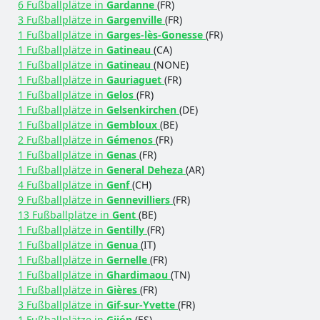
6 Fußballplätze in
Gardanne
(FR)
3 Fußballplätze in
Gargenville
(FR)
1 Fußballplätze in
Garges-lès-Gonesse
(FR)
1 Fußballplätze in
Gatineau
(CA)
1 Fußballplätze in
Gatineau
(NONE)
1 Fußballplätze in
Gauriaguet
(FR)
1 Fußballplätze in
Gelos
(FR)
1 Fußballplätze in
Gelsenkirchen
(DE)
1 Fußballplätze in
Gembloux
(BE)
2 Fußballplätze in
Gémenos
(FR)
1 Fußballplätze in
Genas
(FR)
1 Fußballplätze in
General Deheza
(AR)
4 Fußballplätze in
Genf
(CH)
9 Fußballplätze in
Gennevilliers
(FR)
13 Fußballplätze in
Gent
(BE)
1 Fußballplätze in
Gentilly
(FR)
1 Fußballplätze in
Genua
(IT)
1 Fußballplätze in
Gernelle
(FR)
1 Fußballplätze in
Ghardimaou
(TN)
1 Fußballplätze in
Gières
(FR)
3 Fußballplätze in
Gif-sur-Yvette
(FR)
1 Fußballplätze in
Gijón
(ES)