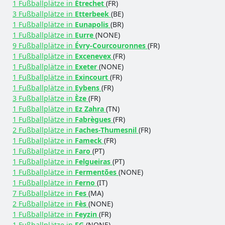
1 Fußballplätze in
Étrechet
(FR)
3 Fußballplätze in
Etterbeek
(BE)
1 Fußballplätze in
Eunapolis
(BR)
1 Fußballplätze in
Eurre
(NONE)
9 Fußballplätze in
Évry-Courcouronnes
(FR)
1 Fußballplätze in
Excenevex
(FR)
1 Fußballplätze in
Exeter
(NONE)
1 Fußballplätze in
Exincourt
(FR)
1 Fußballplätze in
Eybens
(FR)
3 Fußballplätze in
Èze
(FR)
1 Fußballplätze in
Ez Zahra
(TN)
1 Fußballplätze in
Fabrègues
(FR)
2 Fußballplätze in
Faches-Thumesnil
(FR)
1 Fußballplätze in
Fameck
(FR)
1 Fußballplätze in
Faro
(PT)
1 Fußballplätze in
Felgueiras
(PT)
1 Fußballplätze in
Fermentões
(NONE)
1 Fußballplätze in
Ferno
(IT)
7 Fußballplätze in
Fes
(MA)
2 Fußballplätze in
Fès
(NONE)
1 Fußballplätze in
Feyzin
(FR)
1 Fußballplätze in
FG
(NONE)