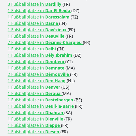
3 Fußballplätze in
Dardilly
(FR)
1 Fußballplätze in
Dar El Beïda
(DZ)
1 Fußballplätze in
Daressalam
(TZ)
1 Fußballplätze in
Dasna
(IN)
1 Fußballplätze in
Davézieux
(FR)
1 Fußballplätze in
Deauville
(FR)
7 Fußballplätze in
Décines-Charpieu
(FR)
1 Fußballplätze in
Delhi
(IN)
1 Fußballplätze in
Dély Ibrahim
(DZ)
1 Fußballplätze in
Dembeni
(YT)
1 Fußballplätze in
Demnate
(MA)
2 Fußballplätze in
Démouville
(FR)
1 Fußballplätze in
Den Haag
(NL)
1 Fußballplätze in
Denver
(US)
1 Fußballplätze in
Deroua
(MA)
1 Fußballplätze in
Destelbergen
(BE)
1 Fußballplätze in
Deuil-la-Barre
(FR)
1 Fußballplätze in
Dhahran
(SA)
1 Fußballplätze in
Dienville
(FR)
1 Fußballplätze in
Dieppe
(FR)
1 Fußballplätze in
Diesen
(FR)