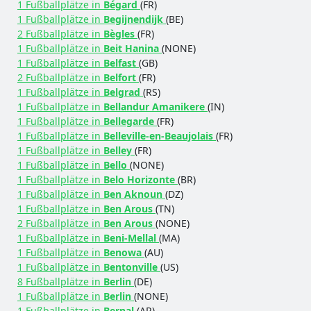
1 Fußballplätze in
Bégard
(FR)
1 Fußballplätze in
Begijnendijk
(BE)
2 Fußballplätze in
Bègles
(FR)
1 Fußballplätze in
Beit Hanina
(NONE)
1 Fußballplätze in
Belfast
(GB)
2 Fußballplätze in
Belfort
(FR)
1 Fußballplätze in
Belgrad
(RS)
1 Fußballplätze in
Bellandur Amanikere
(IN)
1 Fußballplätze in
Bellegarde
(FR)
1 Fußballplätze in
Belleville-en-Beaujolais
(FR)
1 Fußballplätze in
Belley
(FR)
1 Fußballplätze in
Bello
(NONE)
1 Fußballplätze in
Belo Horizonte
(BR)
1 Fußballplätze in
Ben Aknoun
(DZ)
1 Fußballplätze in
Ben Arous
(TN)
2 Fußballplätze in
Ben Arous
(NONE)
1 Fußballplätze in
Beni-Mellal
(MA)
1 Fußballplätze in
Benowa
(AU)
1 Fußballplätze in
Bentonville
(US)
8 Fußballplätze in
Berlin
(DE)
1 Fußballplätze in
Berlin
(NONE)
1 Fußballplätze in
Bernal
(AR)