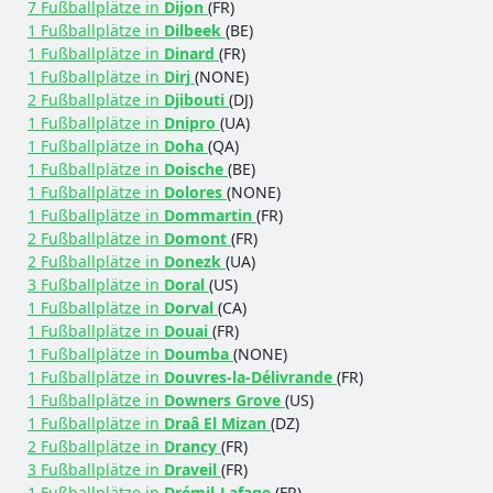
7 Fußballplätze in
Dijon
(FR)
1 Fußballplätze in
Dilbeek
(BE)
1 Fußballplätze in
Dinard
(FR)
1 Fußballplätze in
Dirj
(NONE)
2 Fußballplätze in
Djibouti
(DJ)
1 Fußballplätze in
Dnipro
(UA)
1 Fußballplätze in
Doha
(QA)
1 Fußballplätze in
Doische
(BE)
1 Fußballplätze in
Dolores
(NONE)
1 Fußballplätze in
Dommartin
(FR)
2 Fußballplätze in
Domont
(FR)
2 Fußballplätze in
Donezk
(UA)
3 Fußballplätze in
Doral
(US)
1 Fußballplätze in
Dorval
(CA)
1 Fußballplätze in
Douai
(FR)
1 Fußballplätze in
Doumba
(NONE)
1 Fußballplätze in
Douvres-la-Délivrande
(FR)
1 Fußballplätze in
Downers Grove
(US)
1 Fußballplätze in
Draâ El Mizan
(DZ)
2 Fußballplätze in
Drancy
(FR)
3 Fußballplätze in
Draveil
(FR)
1 Fußballplätze in
Drémil-Lafage
(FR)