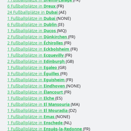
6 Fußballplätze in
Dreux
(FR)
24 Fußballplätze in
Dubai
(AE)
1 Fußballplätze in
Dubai
(NONE)
6 Fußballplätze in
Dublin
(IE)
1 Fußballplätze in
Ducos
(MQ)
2 Fußballplätze in
Dünkirchen
(FR)
2 Fußballplätze in
Échirolles
(FR)
1 Fußballplätze in
Eckbolsheim
(FR)
1 Fußballplätze in
Ecquevilly
(FR)
2 Fußballplätze in
Edinburgh
(GB)
1 Fußballplätze in
Egaleo
(GR)
3 Fußballplätze in
Éguilles
(FR)
1 Fußballplätze in
Eguisheim
(FR)
1 Fußballplätze in
Eindhoven
(NONE)
3 Fußballplätze in
Élancourt
(FR)
1 Fußballplätze in
Elche
(ES)
1 Fußballplätze in
El Mansouria
(MA)
1 Fußballplätze in
El Mouradia
(DZ)
1 Fußballplätze in
Emas
(NONE)
1 Fußballplätze in
Enschede
(NL)
1 Fußballplätze in
Ensuès-la-Redonne
(FR)