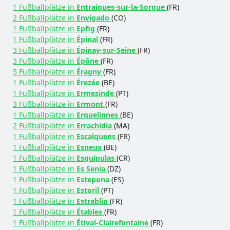
1 Fußballplätze in
Entraigues-sur-la-Sorgue
(FR)
2 Fußballplätze in
Envigado
(CO)
1 Fußballplätze in
Epfig
(FR)
1 Fußballplätze in
Épinal
(FR)
3 Fußballplätze in
Épinay-sur-Seine
(FR)
3 Fußballplätze in
Épône
(FR)
5 Fußballplätze in
Éragny
(FR)
1 Fußballplätze in
Érezée
(BE)
1 Fußballplätze in
Ermesinde
(PT)
3 Fußballplätze in
Ermont
(FR)
1 Fußballplätze in
Erquelinnes
(BE)
2 Fußballplätze in
Errachidia
(MA)
1 Fußballplätze in
Escalquens
(FR)
1 Fußballplätze in
Esneux
(BE)
1 Fußballplätze in
Esquipulas
(CR)
1 Fußballplätze in
Es Senia
(DZ)
1 Fußballplätze in
Estepona
(ES)
1 Fußballplätze in
Estoril
(PT)
1 Fußballplätze in
Estrablin
(FR)
1 Fußballplätze in
Étables
(FR)
1 Fußballplätze in
Étival-Clairefontaine
(FR)