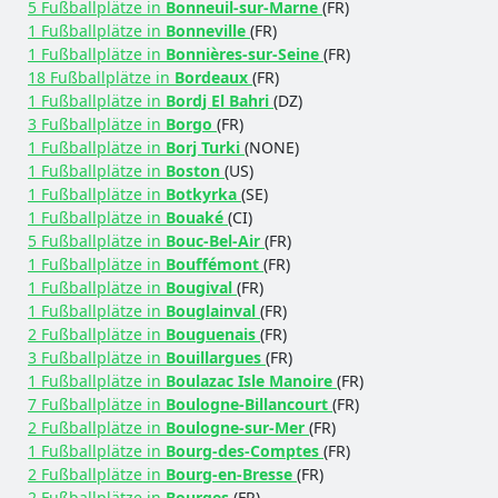
5 Fußballplätze in
Bonneuil-sur-Marne
(FR)
1 Fußballplätze in
Bonneville
(FR)
1 Fußballplätze in
Bonnières-sur-Seine
(FR)
18 Fußballplätze in
Bordeaux
(FR)
1 Fußballplätze in
Bordj El Bahri
(DZ)
3 Fußballplätze in
Borgo
(FR)
1 Fußballplätze in
Borj Turki
(NONE)
1 Fußballplätze in
Boston
(US)
1 Fußballplätze in
Botkyrka
(SE)
1 Fußballplätze in
Bouaké
(CI)
5 Fußballplätze in
Bouc-Bel-Air
(FR)
1 Fußballplätze in
Bouffémont
(FR)
1 Fußballplätze in
Bougival
(FR)
1 Fußballplätze in
Bouglainval
(FR)
2 Fußballplätze in
Bouguenais
(FR)
3 Fußballplätze in
Bouillargues
(FR)
1 Fußballplätze in
Boulazac Isle Manoire
(FR)
7 Fußballplätze in
Boulogne-Billancourt
(FR)
2 Fußballplätze in
Boulogne-sur-Mer
(FR)
1 Fußballplätze in
Bourg-des-Comptes
(FR)
2 Fußballplätze in
Bourg-en-Bresse
(FR)
2 Fußballplätze in
Bourges
(FR)