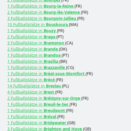
1 Fußballplätze in
Bourg-la-Reine
(FR)
2 Fußballplätze in
Bourg-lès-Valence
(FR)
3 Fußballplätze in
Bourgoin-Jallieu
(FR)
10 Fußballplätze in
Bouskoura
(MA)
1 Fußballplätze in
Bouzy
(FR)
2 Fußballplätze in
Braga
(PT)
3 Fußballplätze in
Brampton
(CA)
2 Fußballplätze in
Brande
(DK)
1 Fußballplätze in
Brandoa
(PT)
1 Fußballplätze in
Brasília
(BR)
1 Fußballplätze in
Brazzaville
(CG)
1 Fußballplätze in
Bréal-sous-Montfort
(FR)
1 Fußballplätze in
Brécé
(FR)
14 Fußballplätze in
Breslau
(PL)
4 Fußballplätze in
Brest
(FR)
2 Fußballplätze in
Brétigny-sur-Orge
(FR)
1 Fußballplätze in
Breuil-le-Sec
(FR)
1 Fußballplätze in
Breuilpont
(FR)
1 Fußballplätze in
Bréval
(FR)
1 Fußballplätze in
Bridgwater
(GB)
3 Fußballplätze in
Brighton and Hove
(GB)