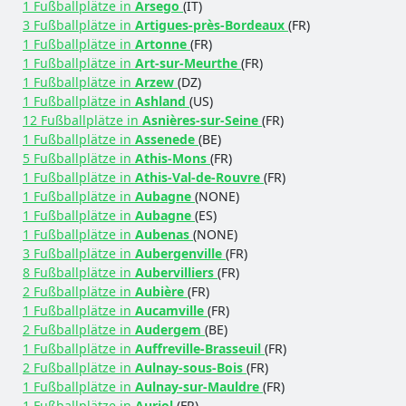
1 Fußballplätze in
Arsego
(IT)
3 Fußballplätze in
Artigues-près-Bordeaux
(FR)
1 Fußballplätze in
Artonne
(FR)
1 Fußballplätze in
Art-sur-Meurthe
(FR)
1 Fußballplätze in
Arzew
(DZ)
1 Fußballplätze in
Ashland
(US)
12 Fußballplätze in
Asnières-sur-Seine
(FR)
1 Fußballplätze in
Assenede
(BE)
5 Fußballplätze in
Athis-Mons
(FR)
1 Fußballplätze in
Athis-Val-de-Rouvre
(FR)
1 Fußballplätze in
Aubagne
(NONE)
1 Fußballplätze in
Aubagne
(ES)
1 Fußballplätze in
Aubenas
(NONE)
3 Fußballplätze in
Aubergenville
(FR)
8 Fußballplätze in
Aubervilliers
(FR)
2 Fußballplätze in
Aubière
(FR)
1 Fußballplätze in
Aucamville
(FR)
2 Fußballplätze in
Audergem
(BE)
1 Fußballplätze in
Auffreville-Brasseuil
(FR)
2 Fußballplätze in
Aulnay-sous-Bois
(FR)
1 Fußballplätze in
Aulnay-sur-Mauldre
(FR)
1 Fußballplätze in
Auriol
(FR)