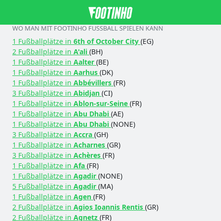
WO MAN MIT FOOTINHO FUSSBALL SPIELEN KANN
1 Fußballplätze in
6th of October City
(EG)
2 Fußballplätze in
A'ali
(BH)
1 Fußballplätze in
Aalter
(BE)
1 Fußballplätze in
Aarhus
(DK)
1 Fußballplätze in
Abbévillers
(FR)
3 Fußballplätze in
Abidjan
(CI)
1 Fußballplätze in
Ablon-sur-Seine
(FR)
1 Fußballplätze in
Abu Dhabi
(AE)
1 Fußballplätze in
Abu Dhabi
(NONE)
3 Fußballplätze in
Accra
(GH)
1 Fußballplätze in
Acharnes
(GR)
3 Fußballplätze in
Achères
(FR)
1 Fußballplätze in
Afa
(FR)
1 Fußballplätze in
Agadir
(NONE)
5 Fußballplätze in
Agadir
(MA)
1 Fußballplätze in
Agen
(FR)
2 Fußballplätze in
Agios Ioannis Rentis
(GR)
2 Fußballplätze in
Agnetz
(FR)