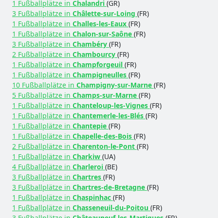
1 Fußballplätze in
Chalandri
(GR)
3 Fußballplätze in
Châlette-sur-Loing
(FR)
1 Fußballplätze in
Challes-les-Eaux
(FR)
1 Fußballplätze in
Chalon-sur-Saône
(FR)
3 Fußballplätze in
Chambéry
(FR)
2 Fußballplätze in
Chambourcy
(FR)
1 Fußballplätze in
Champforgeuil
(FR)
1 Fußballplätze in
Champigneulles
(FR)
10 Fußballplätze in
Champigny-sur-Marne
(FR)
5 Fußballplätze in
Champs-sur-Marne
(FR)
1 Fußballplätze in
Chanteloup-les-Vignes
(FR)
1 Fußballplätze in
Chantemerle-les-Blés
(FR)
1 Fußballplätze in
Chantepie
(FR)
1 Fußballplätze in
Chapelle-des-Bois
(FR)
2 Fußballplätze in
Charenton-le-Pont
(FR)
1 Fußballplätze in
Charkiw
(UA)
4 Fußballplätze in
Charleroi
(BE)
3 Fußballplätze in
Chartres
(FR)
3 Fußballplätze in
Chartres-de-Bretagne
(FR)
1 Fußballplätze in
Chaspinhac
(FR)
1 Fußballplätze in
Chasseneuil-du-Poitou
(FR)
3 Fußballplätze in
Châteauneuf-les-Martigues
(FR)