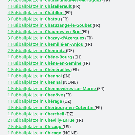
1 Fußballplätze in
Châtellerault
(FR)
4 Fußballplätze in
Châtillon
(FR)
3 Fußballplätze in
Chatou
(FR)
1 Fußballplätze in
Chatuzange-le-Goubet
(FR)
1 Fußballplätze in
Chaumes-en-Brie
(FR)
3 Fußballplätze in
Chazay-d'Azergues
(FR)
1 Fußballplätze in
Chemillé-en-Anjou
(FR)
2 Fußballplätze in
Chemnitz
(DE)
1 Fußballplätze in
Chêne-Bourg
(CH)
1 Fußballplätze in
Chêne-en-Semine
(FR)
1 Fußballplätze in
Chénérailles
(FR)
1 Fußballplätze in
Chennai
(IN)
1 Fußballplätze in
Chennai
(NONE)
1 Fußballplätze in
Chennevières-sur-Marne
(FR)
1 Fußballplätze in
Chenôve
(FR)
1 Fußballplätze in
Chéraga
(DZ)
4 Fußballplätze in
Cherbourg-en-Cotentin
(FR)
1 Fußballplätze in
Cherchell
(DZ)
2 Fußballplätze in
Chevilly-Larue
(FR)
2 Fußballplätze in
Chicago
(US)
1 Fußballplätze in
Chicago
(NONE)