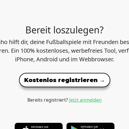
Bereit loszulegen?
ho hilft dir, deine Fußballspiele mit Freunden be
ren. Ein 100% kostenloses, werbefreies Tool, ver
iPhone, Android und im Webbrowser.
Kostenlos registrieren →
Bereits registriert?
Jetzt anmelden