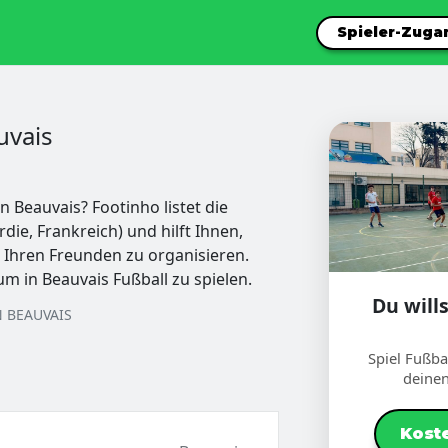
Spieler-Zuga
uvais
n Beauvais? Footinho listet die
rdie, Frankreich) und hilft Ihnen,
t Ihren Freunden zu organisieren.
um in Beauvais Fußball zu spielen.
Du wills
 BEAUVAIS
Spiel Fußba
deinen
Koste