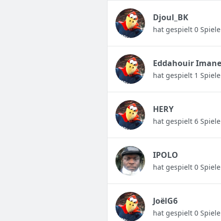
Djoul_BK
hat gespielt 0 Spiele
Eddahouir Iman
hat gespielt 1 Spiele
HERY
hat gespielt 6 Spiele
IPOLO
hat gespielt 0 Spiele
JoëlG6
hat gespielt 0 Spiele