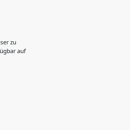
sser zu
fügbar auf