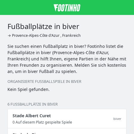
Fußballplätze in biver
→ Provence-Alpes-Côte d'Azur , Frankreich
Sie suchen einen Fußballplatz in biver? Footinho listet die
Fußballplätze in biver (Provence-Alpes-Côte d'Azur,
Frankreich) und hilft Ihnen, eigene Partien in der Nähe mit
Ihren Freunden zu organisieren. Melden Sie sich kostenlos
an, um in biver Fußball zu spielen.
ORGANISIERTE FUSSBALLSPIELE IN BIVER
Kein Spiel gefunden.
6 FUSSBALLPLÄTZE IN BIVER
Stade Albert Curet
biver
0 Auf diesem Platz gespielte Spiele