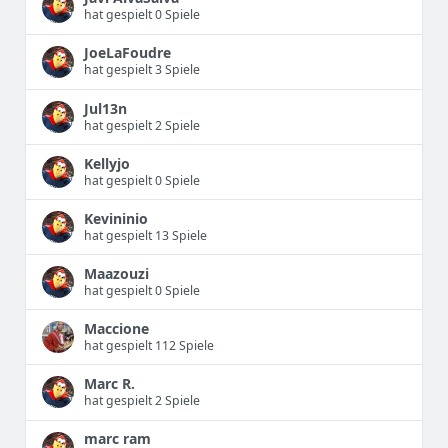
hat gespielt 0 Spiele
JoeLaFoudre
hat gespielt 3 Spiele
Jul13n
hat gespielt 2 Spiele
Kellyjo
hat gespielt 0 Spiele
Kevininio
hat gespielt 13 Spiele
Maazouzi
hat gespielt 0 Spiele
Maccione
hat gespielt 112 Spiele
Marc R.
hat gespielt 2 Spiele
marc ram