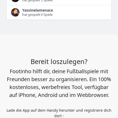
hat gespielt 5 Spiele
Yassinelamenace
hat gespielt 0 Spiele
Bereit loszulegen?
Footinho hilft dir, deine Fußballspiele mit
Freunden besser zu organisieren. Ein 100%
kostenloses, werbefreies Tool, verfügbar
auf iPhone, Android und im Webbrowser.
Lade die App auf dein Handy herunter und registriere dich
dort :