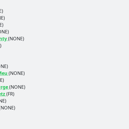
E)
E)
E)
ONE)
nty
(NONE)
)
NE)
Meu
(NONE)
E)
Orge
(NONE)
etz
(FR)
NE)
(NONE)