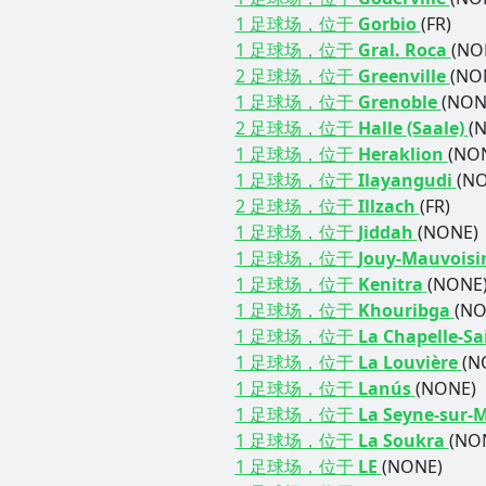
1 足球场，位于
Gorbio
(FR)
1 足球场，位于
Gral. Roca
(NO
2 足球场，位于
Greenville
(NO
1 足球场，位于
Grenoble
(NON
2 足球场，位于
Halle (Saale)
(
1 足球场，位于
Heraklion
(NO
1 足球场，位于
Ilayangudi
(N
2 足球场，位于
Illzach
(FR)
1 足球场，位于
Jiddah
(NONE)
1 足球场，位于
Jouy-Mauvoisi
1 足球场，位于
Kenitra
(NONE
1 足球场，位于
Khouribga
(NO
1 足球场，位于
La Chapelle-Sa
1 足球场，位于
La Louvière
(N
1 足球场，位于
Lanús
(NONE)
1 足球场，位于
La Seyne-sur-
1 足球场，位于
La Soukra
(NO
1 足球场，位于
LE
(NONE)