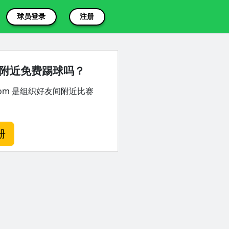
球员登录
注册
附近免费踢球吗？
o.com 是组织好友间附近比赛
册