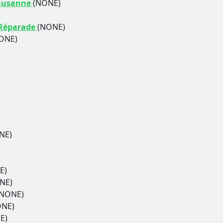
ausanne
(NONE)
)
-Réparade
(NONE)
ONE)
NE)
E)
NE)
(NONE)
ONE)
E)