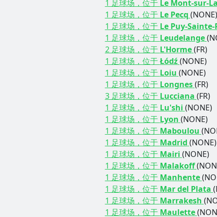
1 足球场，位于
Le Mont-sur-L
1 足球场，位于
Le Pecq
(NONE
1 足球场，位于
Le Puy-Sainte
1 足球场，位于
Leudelange
(N
2 足球场，位于
L'Horme
(FR)
1 足球场，位于
Łódź
(NONE)
1 足球场，位于
Loiu
(NONE)
1 足球场，位于
Longnes
(FR)
3 足球场，位于
Lucciana
(FR)
1 足球场，位于
Lu'shi
(NONE)
1 足球场，位于
Lyon
(NONE)
1 足球场，位于
Maboulou
(NO
1 足球场，位于
Madrid
(NONE)
1 足球场，位于
Mairi
(NONE)
1 足球场，位于
Malakoff
(NON
1 足球场，位于
Manhente
(NO
1 足球场，位于
Mar del Plata
1 足球场，位于
Marrakesh
(N
1 足球场，位于
Maulette
(NON