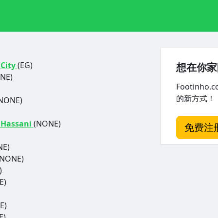
City
(EG)
想在你家
NE)
Footinh
的新方式！
NONE)
 Hassani
(NONE)
免费注
NE)
(NONE)
)
E)
E)
E)