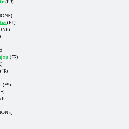
te
(FR)
)
NONE)
nha
(PT)
ONE)
)
R)
njou
(FR)
)
(FR)
)
a
(ES)
E)
NE)
NONE)