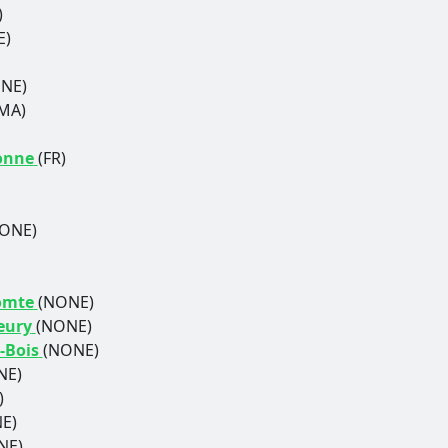
)
E)
NE)
MA)
onne
(FR)
ONE)
omte
(NONE)
eury
(NONE)
-Bois
(NONE)
NE)
)
E)
NE)