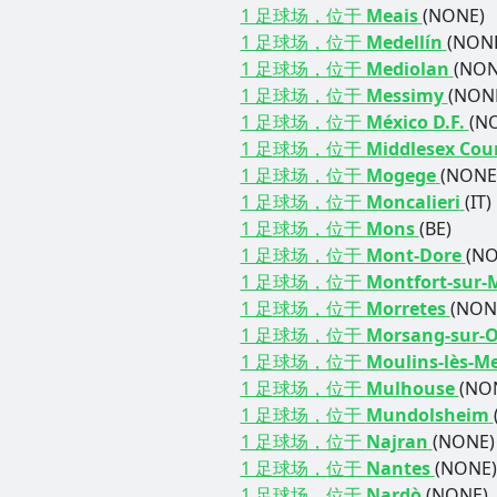
1 足球场，位于
Meais
(NONE)
1 足球场，位于
Medellín
(NON
1 足球场，位于
Mediolan
(NON
1 足球场，位于
Messimy
(NON
1 足球场，位于
México D.F.
(N
1 足球场，位于
Middlesex Cou
1 足球场，位于
Mogege
(NONE
1 足球场，位于
Moncalieri
(IT)
1 足球场，位于
Mons
(BE)
1 足球场，位于
Mont-Dore
(NO
1 足球场，位于
Montfort-sur-
1 足球场，位于
Morretes
(NON
1 足球场，位于
Morsang-sur-
1 足球场，位于
Moulins-lès-M
1 足球场，位于
Mulhouse
(NO
1 足球场，位于
Mundolsheim
1 足球场，位于
Najran
(NONE)
1 足球场，位于
Nantes
(NONE)
1 足球场，位于
Nardò
(NONE)