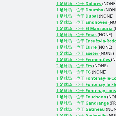
1 足球场，位于
Dolores
(NONE
1 足球场，位于
Doumba
(NON
1 足球场，位于
Dubai
(NONE)
1 足球场，位于
Eindhoven
(NO
1 足球场，位于
El Mansouria
(
1 足球场，位于
Emas
(NONE)
1 足球场，位于
Ensuès-la-Red
1 足球场，位于
Eurre
(NONE)
1 足球场，位于
Exeter
(NONE)
1 足球场，位于
Fermentões
(N
2 足球场，位于
Fès
(NONE)
1 足球场，位于
FG
(NONE)
1 足球场，位于
Fontenay-le-C
1 足球场，位于
Fontenay-le-Fl
1 足球场，位于
Fontenay-sous
1 足球场，位于
Fouchana
(NO
1 足球场，位于
Gandrange
(FR
1 足球场，位于
Gatineau
(NON
1 足球场，位于
Goderville
(NO