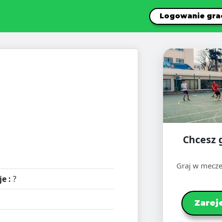
Logowanie gra
Chcesz 
Graj w mecze
e :
?
Zarej