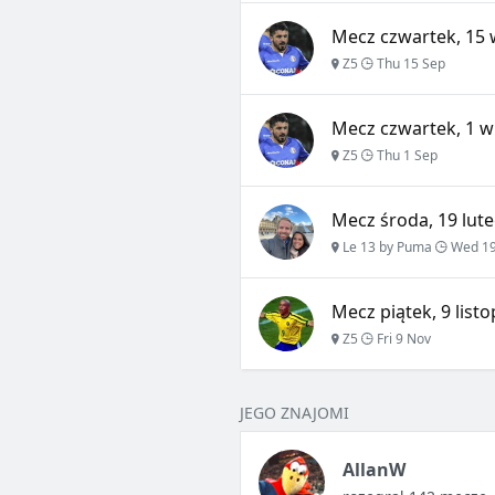
Mecz czwartek, 15 
Z5
Thu 15 Sep
Mecz czwartek, 1 w
Z5
Thu 1 Sep
Mecz środa, 19 lute
Le 13 by Puma
Wed 19
Mecz piątek, 9 list
Z5
Fri 9 Nov
JEGO ZNAJOMI
AllanW