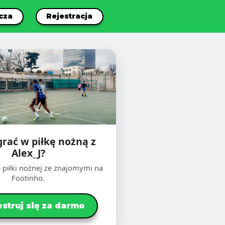
cza
Rejestracja
grać w piłkę nożną z
Alex_J?
 piłki nożnej ze znajomymi na
Footinho.
estruj się za darmo