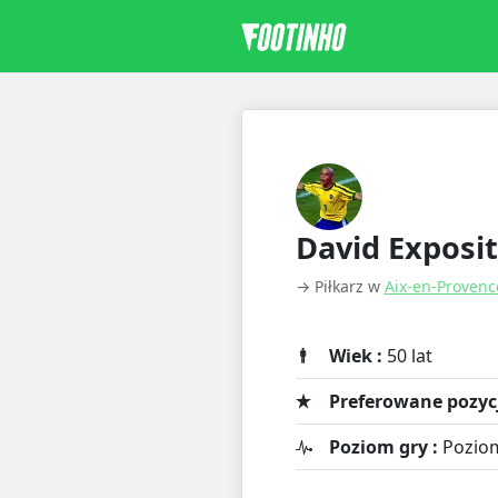
David Exposi
→ Piłkarz w
Aix-en-Provenc
Wiek :
50 lat
Preferowane pozycj
Poziom gry :
Pozio