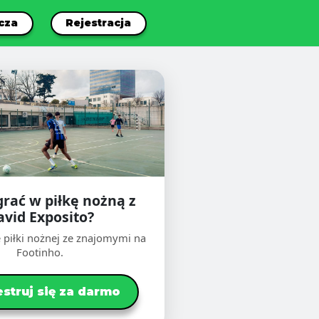
cza
Rejestracja
grać w piłkę nożną z
avid Exposito?
 piłki nożnej ze znajomymi na
Footinho.
estruj się za darmo