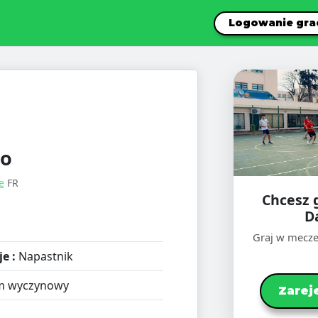
Logowanie gra
to
e
FR
Chcesz 
D
Graj w mecze
e :
Napastnik
m wyczynowy
Zarej