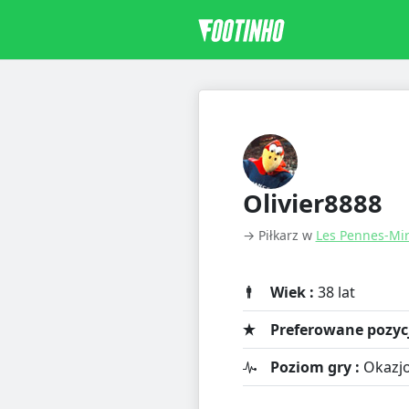
Olivier8888
→ Piłkarz w
Les Pennes-Mi
Wiek :
38 lat
Preferowane pozycj
Poziom gry :
Okazjo