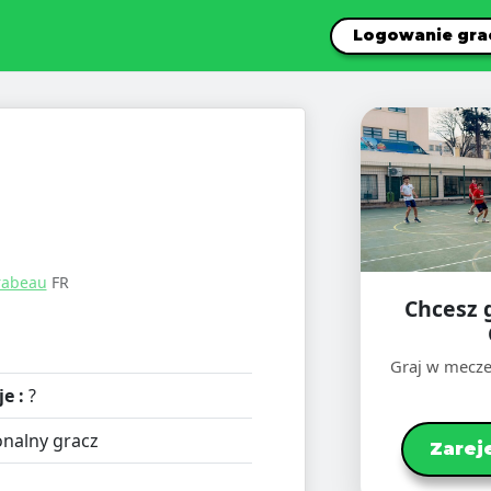
Logowanie gra
rabeau
FR
Chcesz 
Graj w mecze
e :
?
nalny gracz
Zarej