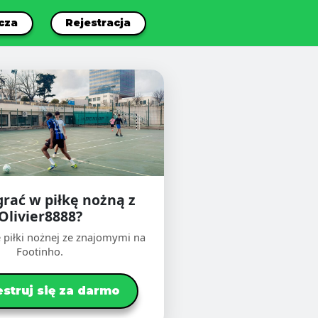
cza
Rejestracja
grać w piłkę nożną z
Olivier8888?
 piłki nożnej ze znajomymi na
Footinho.
estruj się za darmo