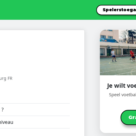
Spelerstoeg
urg FR
Je wilt vo
Speel voetba
:
?
Gr
iveau