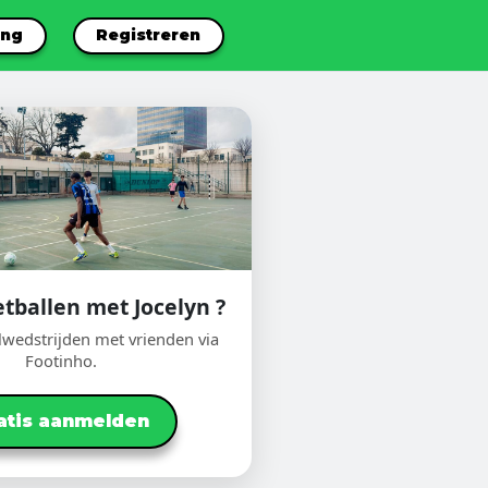
ang
Registreren
etballen met Jocelyn ?
lwedstrijden met vrienden via
Footinho.
atis aanmelden