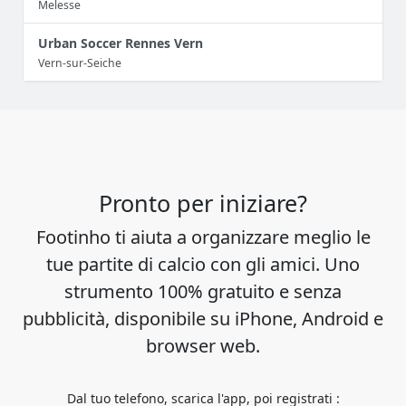
Melesse
Urban Soccer Rennes Vern
Vern-sur-Seiche
Pronto per iniziare?
Footinho ti aiuta a organizzare meglio le
tue partite di calcio con gli amici. Uno
strumento 100% gratuito e senza
pubblicità, disponibile su iPhone, Android e
browser web.
Dal tuo telefono, scarica l'app, poi registrati :