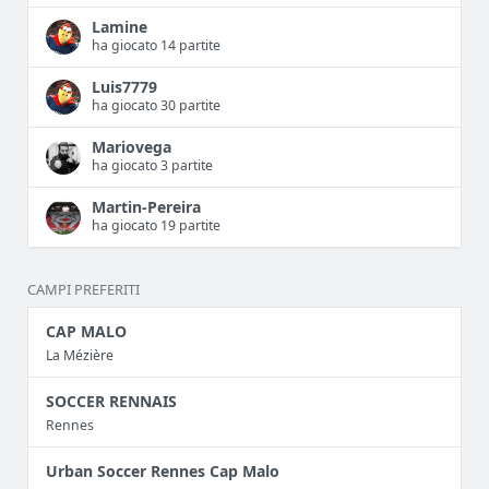
Lamine
ha giocato 14 partite
Luis7779
ha giocato 30 partite
Mariovega
ha giocato 3 partite
Martin-Pereira
ha giocato 19 partite
CAMPI PREFERITI
CAP MALO
La Mézière
SOCCER RENNAIS
Rennes
Urban Soccer Rennes Cap Malo