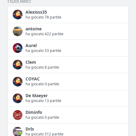
I SUOI AMICI
Alexisss35
ha giocato 78 partite
antoine
ha giocato 422 partite
Aurel
ha giocato 53 partite
Clem
ha giocato 8 partite
COYAC
ha giocato 0 partite
De Maeyer
ha giocato 13 partite
Diminfo
ha giocato 0 partite
DrIs
ha giocato 512 partite