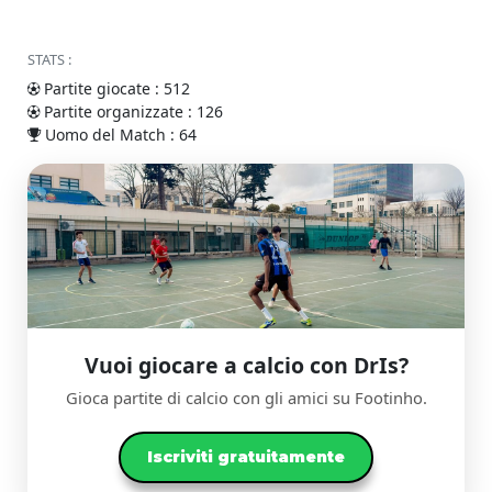
STATS :
Partite giocate : 512
Partite organizzate : 126
Uomo del Match : 64
Vuoi giocare a calcio con DrIs?
Gioca partite di calcio con gli amici su Footinho.
Iscriviti gratuitamente