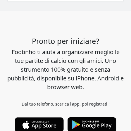
Pronto per iniziare?
Footinho ti aiuta a organizzare meglio le
tue partite di calcio con gli amici. Uno
strumento 100% gratuito e senza
pubblicità, disponibile su iPhone, Android e
browser web.
Dal tuo telefono, scarica l'app, poi registrati :