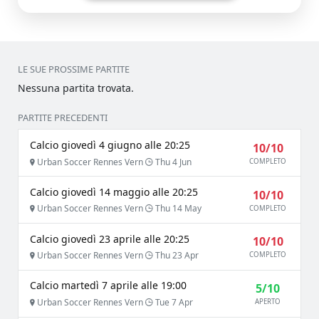
LE SUE PROSSIME PARTITE
Nessuna partita trovata.
PARTITE PRECEDENTI
Calcio giovedì 4 giugno alle 20:25
10/10
Urban Soccer Rennes Vern
Thu 4 Jun
COMPLETO
Calcio giovedì 14 maggio alle 20:25
10/10
Urban Soccer Rennes Vern
Thu 14 May
COMPLETO
Calcio giovedì 23 aprile alle 20:25
10/10
Urban Soccer Rennes Vern
Thu 23 Apr
COMPLETO
Calcio martedì 7 aprile alle 19:00
5/10
Urban Soccer Rennes Vern
Tue 7 Apr
APERTO