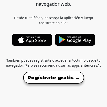
navegador web.
Desde tu teléfono, descarga la aplicación y luego
regístrate en ella :
También puedes registrarte o acceder a Footinho desde tu
navegador. (Pero se recomienda usar las apps anteriores.) :
Regístrate gratis →