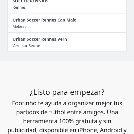
SOCCER RENNAIS
Rennes
Urban Soccer Rennes Cap Malo
Melesse
Urban Soccer Rennes Vern
Vern-sur-Seiche
¿Listo para empezar?
Footinho te ayuda a organizar mejor tus
partidos de fútbol entre amigos. Una
herramienta 100% gratuita y sin
publicidad, disponible en iPhone, Android y