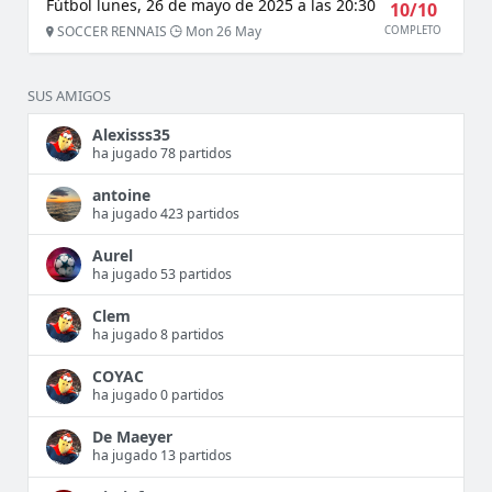
Fútbol lunes, 26 de mayo de 2025 a las 20:30
10/10
SOCCER RENNAIS
Mon 26 May
COMPLETO
SUS AMIGOS
Alexisss35
ha jugado 78 partidos
antoine
ha jugado 423 partidos
Aurel
ha jugado 53 partidos
Clem
ha jugado 8 partidos
COYAC
ha jugado 0 partidos
De Maeyer
ha jugado 13 partidos