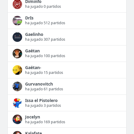
Diminfo
ha jugado 0 partidos
DrIs
ha jugado 512 partidos
Gaelinho
ha jugado 307 partidos
Gaëtan
ha jugado 100 partidos
Gaëtan-
ha jugado 15 partidos
Gurvanovitch
ha jugado 61 partidos
Issa el Pistolero
ha jugado 3 partidos
Jocelyn
ha jugado 169 partidos
Kalafate