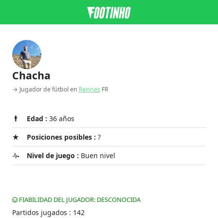
Chacha
→ Jugador de fútbol en
Rennes
FR
Edad :
36 años
Posiciones posibles :
?
Nivel de juego :
Buen nivel
FIABILIDAD DEL JUGADOR: DESCONOCIDA
Partidos jugados : 142