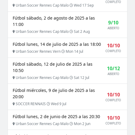
COMPLETO
Urban Soccer Rennes Cap Malo
Wed 17 Sep
Fútbol sábado, 2 de agosto de 2025 a las
9/10
11:00
ABIERTO
Urban Soccer Rennes Cap Malo
Sat 2 Aug
Fútbol lunes, 14 de julio de 2025 a las 18:00
10/10
Urban Soccer Rennes Vern
Mon 14 Jul
COMPLETO
Fútbol sábado, 12 de julio de 2025 a las
10/12
10:50
ABIERTO
Urban Soccer Rennes Cap Malo
Sat 12 Jul
Fútbol miércoles, 9 de julio de 2025 a las
10/10
20:00
COMPLETO
SOCCER RENNAIS
Wed 9 Jul
Fútbol lunes, 2 de junio de 2025 a las 20:30
10/10
Urban Soccer Rennes Cap Malo
Mon 2 Jun
COMPLETO