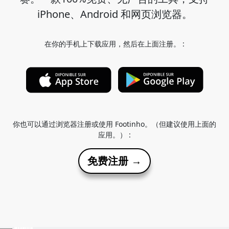
iPhone、Android 和网页浏览器。
在你的手机上下载应用，然后在上面注册。 :
你也可以通过浏览器注册或使用 Footinho。（但建议使用上面的
应用。） :
免费注册 →