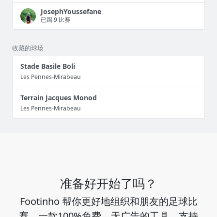
JosephYoussefane
已踢 9 比赛
收藏的球场
Stade Basile Boli
Les Pennes-Mirabeau
Terrain Jacques Monod
Les Pennes-Mirabeau
准备好开始了吗？
Footinho 帮你更好地组织和朋友的足球比
赛。一款100%免费、无广告的工具，支持