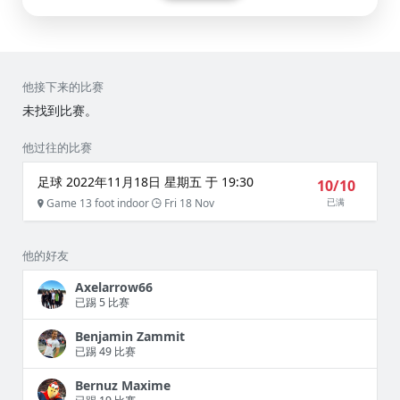
他接下来的比赛
未找到比赛。
他过往的比赛
足球 2022年11月18日 星期五 于 19:30
10/10
Game 13 foot indoor
Fri 18 Nov
已满
他的好友
Axelarrow66
已踢 5 比赛
Benjamin Zammit
已踢 49 比赛
Bernuz Maxime