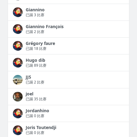
Giannino
已踢 3 比赛
Giannino François
已踢 2 比赛
Grégory faure
已踢 18 比赛
Hugo dib
已踢 89 比赛
JJS
已踢 2 比赛
joel
已踢 35 比赛
Jordanhino
已踢 0 比赛
Joris Toutendji
已踢 0 比赛