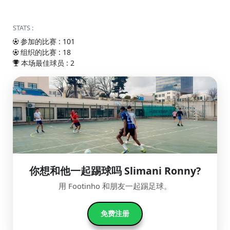
STATS :
参加的比赛 : 101
组织的比赛 : 18
本场最佳球员 : 2
你想和他一起踢球吗 Slimani Ronny?
用 Footinho 和朋友一起踢足球。
免费注册