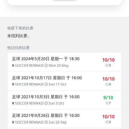
他接下来的比赛
未找到比赛。
他过往的比赛
足球 2024年5月20日 星期一 于 18:30
10/10
SOCCER RENNAIS
Mon 20 May
已满
足球 2021年10月17日 星期日 于 16:00
10/10
SOCCER RENNAIS
Sun 17 Oct
已满
足球 2021年10月3日 星期日 于 16:00
9/10
SOCCER RENNAIS
Sun 3 Oct
公开
足球 2021年9月26日 星期日 于 16:00
10/10
SOCCER RENNAIS
Sun 26 Sep
已满