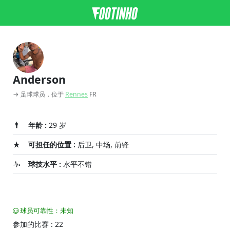
Anderson
→ 足球球员，位于
Rennes
FR
年龄 :
29 岁
可担任的位置 :
后卫, 中场, 前锋
球技水平 :
水平不错
球员可靠性：未知
参加的比赛 : 22