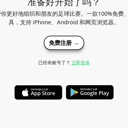
准备好开始了吗？
ho 帮你更好地组织和朋友的足球比赛。一款100%免
具，支持 iPhone、Android 和网页浏览器。
免费注册 →
已经有账号了？
立即登录