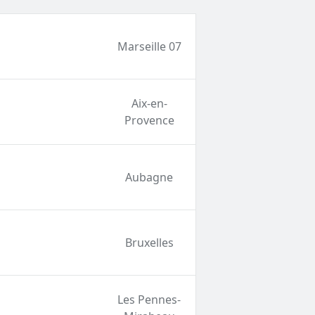
Marseille 07
Aix-en-
Provence
Aubagne
Bruxelles
Les Pennes-