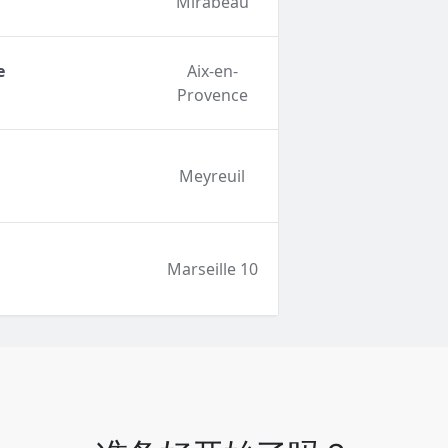
Mirabeau
e
Aix-en-
Provence
Meyreuil
Marseille 10