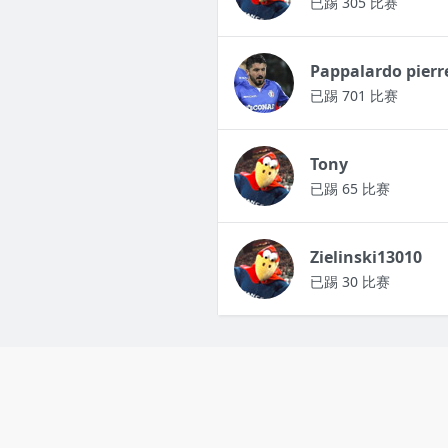
已踢 305 比赛
Pappalardo pierr
已踢 701 比赛
Tony
已踢 65 比赛
Zielinski13010
已踢 30 比赛