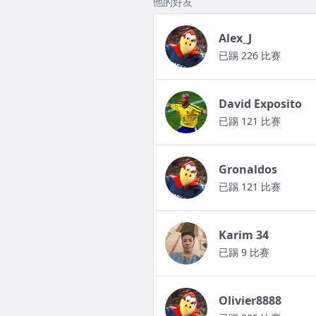
他的好友
Alex_J
已踢 226 比赛
David Exposito
已踢 121 比赛
Gronaldos
已踢 121 比赛
Karim 34
已踢 9 比赛
Olivier8888