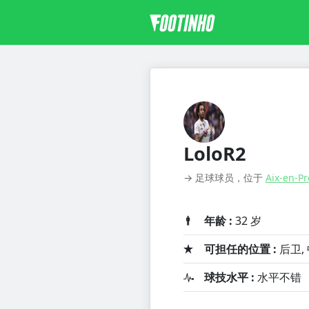
LoloR2
→ 足球球员，位于
Aix-en-P
年龄 :
32 岁
可担任的位置 :
后卫,
球技水平 :
水平不错