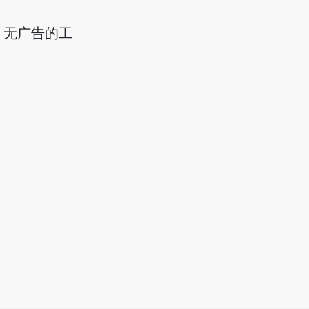
费、无广告的工