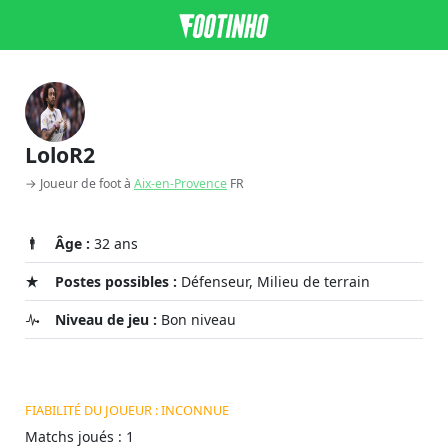
LoloR2
→ Joueur de foot à
Aix-en-Provence
FR
Âge :
32 ans
Postes possibles :
Défenseur, Milieu de terrain
Niveau de jeu :
Bon niveau
FIABILITÉ DU JOUEUR : INCONNUE
Matchs joués : 1