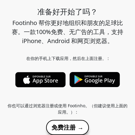
准备好开始了吗？
Footinho 帮你更好地组织和朋友的足球比
赛。一款100%免费、无广告的工具，支持
iPhone、Android 和网页浏览器。
在你的手机上下载应用，然后在上面注册。 :
你也可以通过浏览器注册或使用 Footinho。（但建议使用上面的
应用。） :
免费注册 →