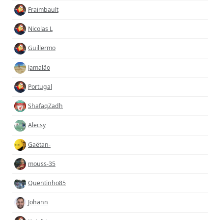
Fraimbault
Nicolas L
Guillermo
Jamalão
Portugal
ShafaqZadh
Alecsy
Gaëtan-
mouss-35
Quentinho85
Johann