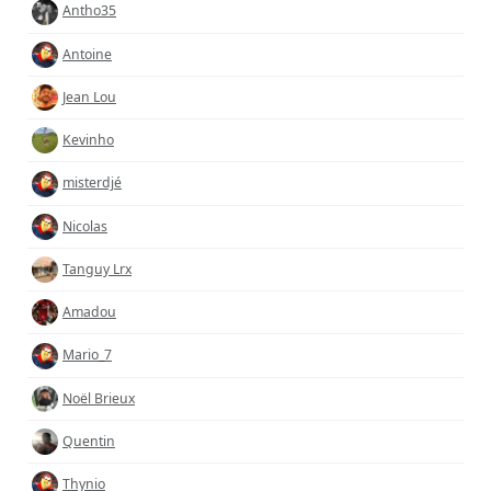
Antho35
Antoine
Jean Lou
Kevinho
misterdjé
Nicolas
Tanguy Lrx
Amadou
Mario_7
Noël Brieux
Quentin
Thynio