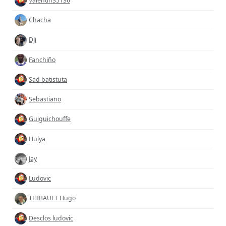
Valentin35136
Chacha
DJi
Fanchiño
Sad batistuta
Sebastiano
Guiguichouffe
Hulya
Jay
Ludovic
THIBAULT Hugo
Desclos ludovic