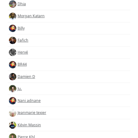
Dhia
Morgan Katarn
Billy
Fañch
Hervé
BR44
Damien D
Ju.
Nani adnane
Jeanmarie texier
Kévin Massin
Pierre Kbl