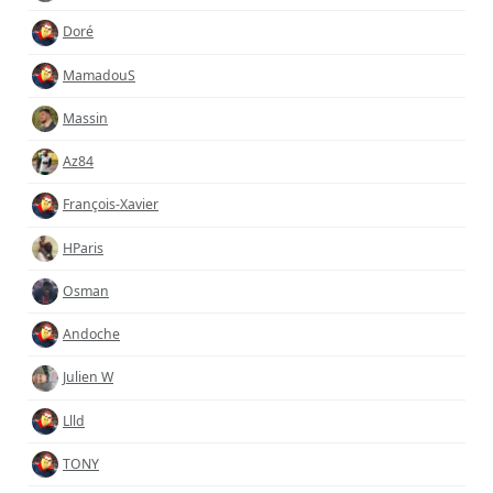
Doré
MamadouS
Massin
Az84
François-Xavier
HParis
Osman
Andoche
Julien W
Llld
TONY