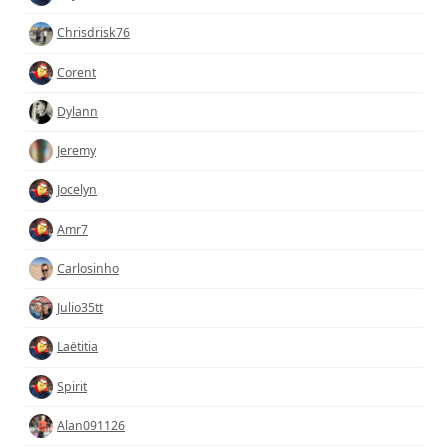
Chrisdrisk76
Corent
Dylann
Jeremy
Jocelyn
Amr7
Carlosinho
Julio35tt
Laëtitia
Spirit
Alan091126