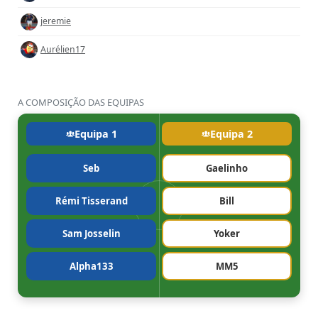
jeremie
Aurélien17
A COMPOSIÇÃO DAS EQUIPAS
Equipa 1
Equipa 2
Seb
Gaelinho
Rémi Tisserand
Bill
Sam Josselin
Yoker
Alpha133
MM5