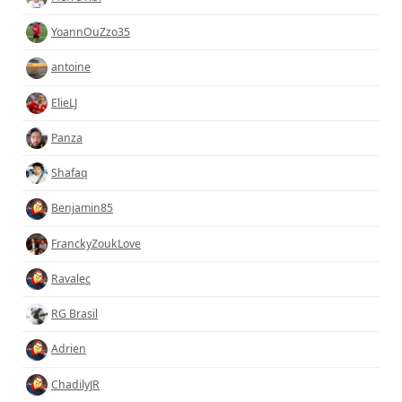
YoannOuZzo35
antoine
ElieLJ
Panza
Shafaq
Benjamin85
FranckyZoukLove
Ravalec
RG Brasil
Adrien
ChadilyJR