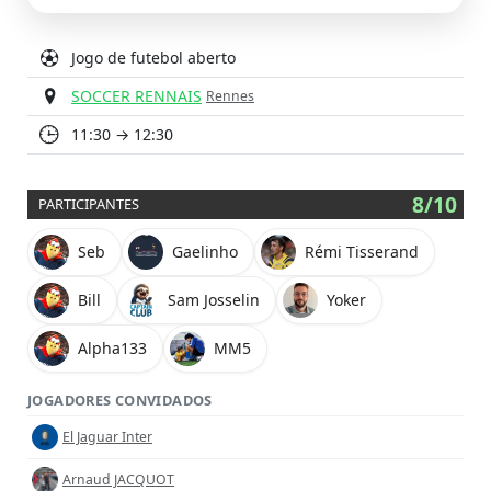
Jogo de futebol aberto
SOCCER RENNAIS
Rennes
11:30 → 12:30
8/10
PARTICIPANTES
Seb
Gaelinho
Rémi Tisserand
Bill
Sam Josselin
Yoker
Alpha133
MM5
JOGADORES CONVIDADOS
El Jaguar Inter
Arnaud JACQUOT