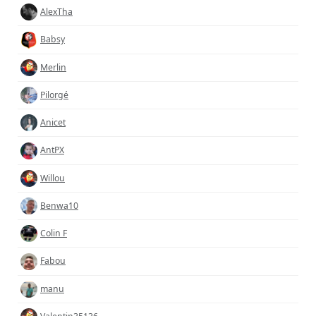
AlexTha
Babsy
Merlin
Pilorgé
Anicet
AntPX
Willou
Benwa10
Colin F
Fabou
manu