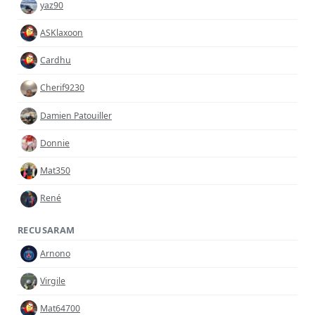
yaz90
ASKlaxoon
Cardhu
Cherif9230
Damien Patouiller
Donnie
Mat350
René
RECUSARAM
Arnono
Virgile
Mat64700