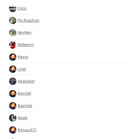
Coco
Flo Roazhon
NeyNey
Nolwenn
Pierre
Uriel
Apitrader
Banctel
Baptiste
Nivek
Renaud15