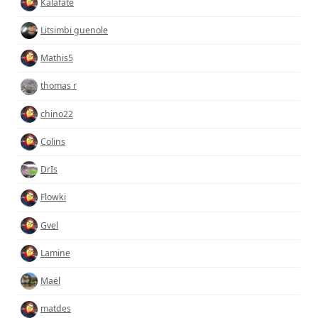
Kalafate
Litsimbi guenole
Mathis5
thomas r
chino22
Colins
DrIs
Flowki
Gvel
Lamine
Maël
matdes