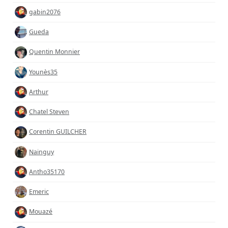
gabin2076
Gueda
Quentin Monnier
Younès35
Arthur
Chatel Steven
Corentin GUILCHER
Nainguy
Antho35170
Emeric
Mouazé