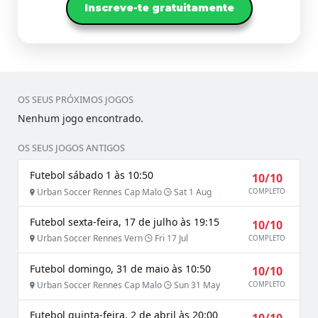
Inscreve-te gratuitamente
OS SEUS PRÓXIMOS JOGOS
Nenhum jogo encontrado.
OS SEUS JOGOS ANTIGOS
Futebol sábado 1 às 10:50
10/10
Urban Soccer Rennes Cap Malo
Sat 1 Aug
COMPLETO
Futebol sexta-feira, 17 de julho às 19:15
10/10
Urban Soccer Rennes Vern
Fri 17 Jul
COMPLETO
Futebol domingo, 31 de maio às 10:50
10/10
Urban Soccer Rennes Cap Malo
Sun 31 May
COMPLETO
Futebol quinta-feira, 2 de abril às 20:00