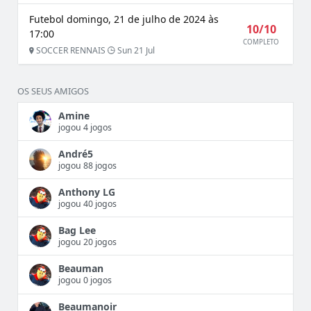
Futebol domingo, 21 de julho de 2024 às
10/10
17:00
COMPLETO
SOCCER RENNAIS
Sun 21 Jul
OS SEUS AMIGOS
Amine
jogou 4 jogos
André5
jogou 88 jogos
Anthony LG
jogou 40 jogos
Bag Lee
jogou 20 jogos
Beauman
jogou 0 jogos
Beaumanoir