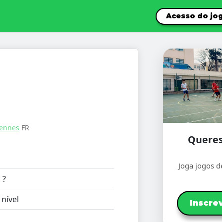
Acesso do jo
ennes
FR
Queres
Joga jogos d
:
?
nível
Inscre