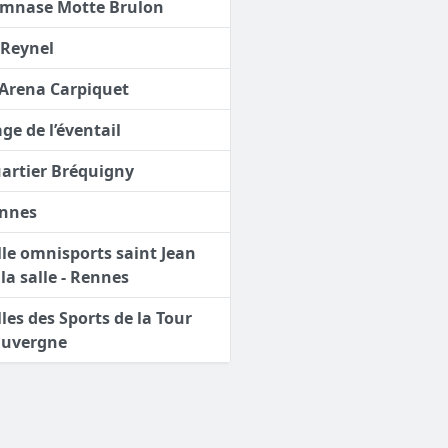
mnase Motte Brulon
 Reynel
Arena Carpiquet
age de l’éventail
artier Bréquigny
nnes
lle omnisports saint Jean
 la salle - Rennes
lles des Sports de la Tour
auvergne