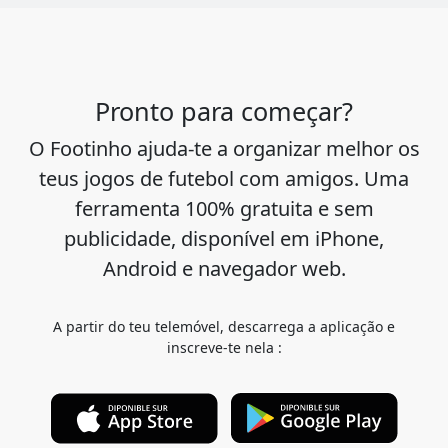
Pronto para começar?
O Footinho ajuda-te a organizar melhor os
teus jogos de futebol com amigos. Uma
ferramenta 100% gratuita e sem
publicidade, disponível em iPhone,
Android e navegador web.
A partir do teu telemóvel, descarrega a aplicação e
inscreve-te nela :