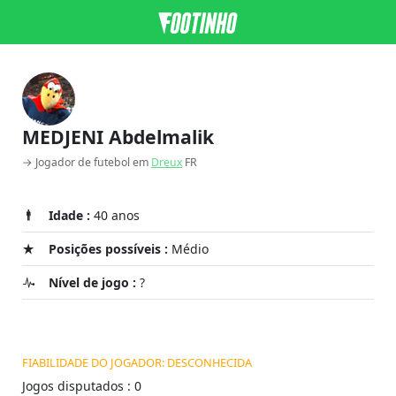
MEDJENI Abdelmalik
→ Jogador de futebol em
Dreux
FR
Idade :
40 anos
Posições possíveis :
Médio
Nível de jogo :
?
FIABILIDADE DO JOGADOR: DESCONHECIDA
Jogos disputados : 0