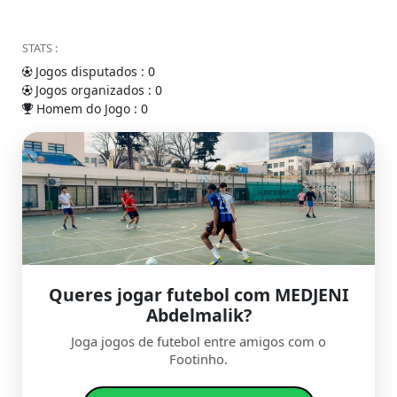
STATS :
Jogos disputados : 0
Jogos organizados : 0
Homem do Jogo : 0
Queres jogar futebol com MEDJENI
Abdelmalik?
Joga jogos de futebol entre amigos com o
Footinho.