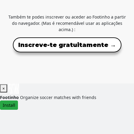
Também te podes inscrever ou aceder ao Footinho a partir
do navegador. (Mas é recomendável usar as aplicações
acima.) :
Inscreve-te gratuitamente →
×
Footinho
Organize soccer matches with friends
Install