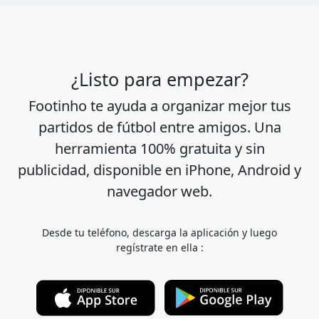
¿Listo para empezar?
Footinho te ayuda a organizar mejor tus
partidos de fútbol entre amigos. Una
herramienta 100% gratuita y sin
publicidad, disponible en iPhone, Android y
navegador web.
Desde tu teléfono, descarga la aplicación y luego
regístrate en ella :