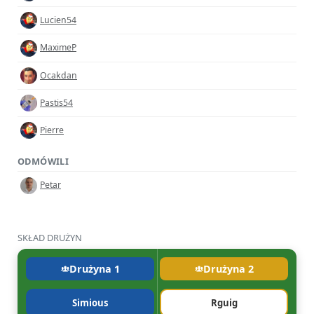
Lucien54
MaximeP
Ocakdan
Pastis54
Pierre
ODMÓWILI
Petar
SKŁAD DRUŻYN
Drużyna 1
Drużyna 2
Simious
Rguig