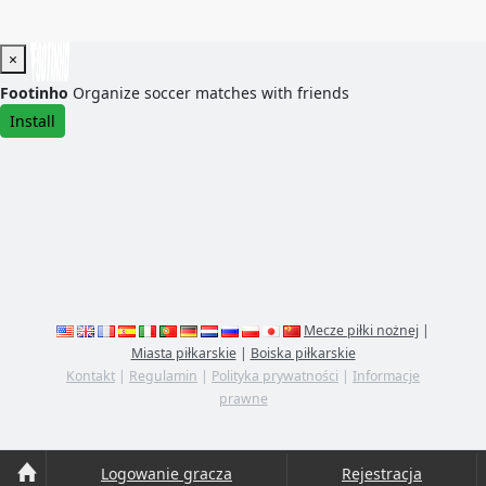
×
Footinho
Organize soccer matches with friends
Install
Mecze piłki nożnej
|
Miasta piłkarskie
|
Boiska piłkarskie
Kontakt
|
Regulamin
|
Polityka prywatności
|
Informacje
prawne
Logowanie gracza
Rejestracja