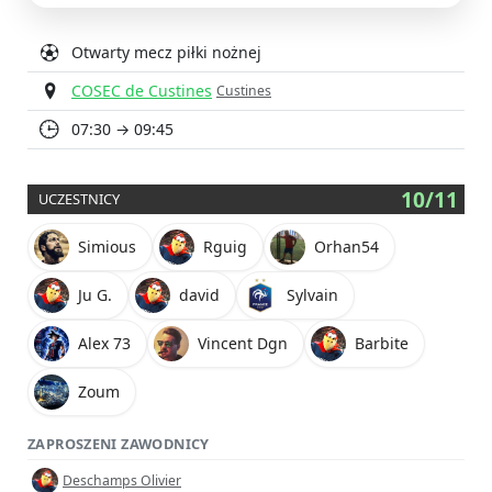
Otwarty mecz piłki nożnej
COSEC de Custines
Custines
07:30 → 09:45
10/11
UCZESTNICY
Simious
Rguig
Orhan54
Ju G.
david
Sylvain
Alex 73
Vincent Dgn
Barbite
Zoum
ZAPROSZENI ZAWODNICY
Deschamps Olivier