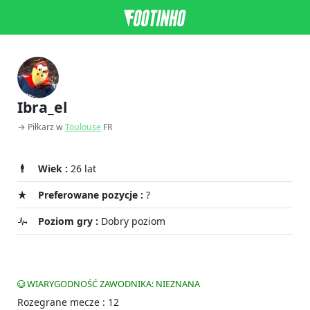
Ibra_el
→ Piłkarz w
Toulouse
FR
Wiek :
26 lat
Preferowane pozycje :
?
Poziom gry :
Dobry poziom
WIARYGODNOŚĆ ZAWODNIKA: NIEZNANA
Rozegrane mecze : 12