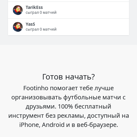
TarikEss
сыграл 0 матчей
YasS
сыграл 0 матчей
Готов начать?
Footinho помогает тебе лучше
организовывать футбольные матчи с
друзьями. 100% бесплатный
инструмент без рекламы, доступный на
iPhone, Android и в веб-браузере.