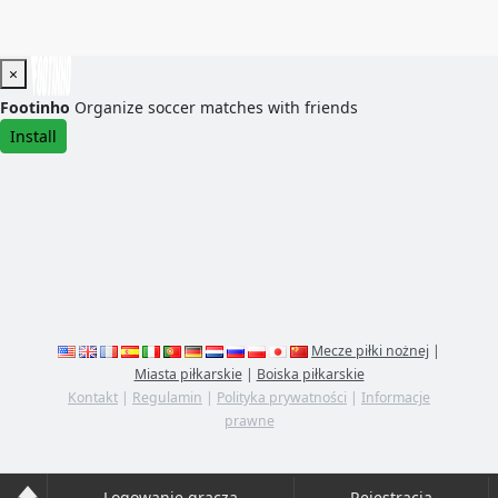
×
Footinho
Organize soccer matches with friends
Install
Mecze piłki nożnej
|
Miasta piłkarskie
|
Boiska piłkarskie
Kontakt
|
Regulamin
|
Polityka prywatności
|
Informacje
prawne
Logowanie gracza
Rejestracja