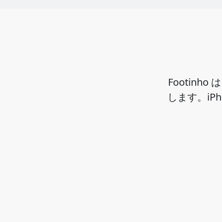
Footin
します。iP