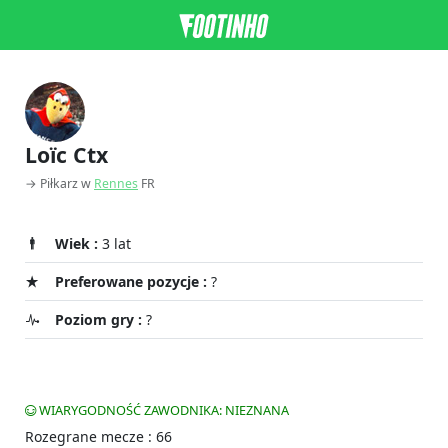
Loïc Ctx
→ Piłkarz w
Rennes
FR
Wiek :
3 lat
Preferowane pozycje :
?
Poziom gry :
?
WIARYGODNOŚĆ ZAWODNIKA: NIEZNANA
Rozegrane mecze : 66