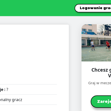
Logowanie gra
Chcesz 
V
Graj w mecze
e :
?
nalny gracz
Zarej