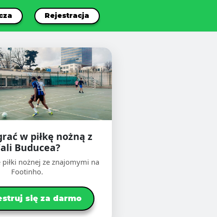
cza
Rejestracja
grać w piłkę nożną z
ali Buducea?
 piłki nożnej ze znajomymi na
Footinho.
estruj się za darmo