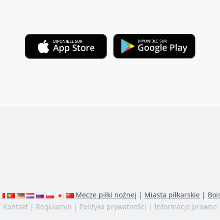
Mecze piłki nożnej
|
Miasta piłkarskie
|
Boi
Kontakt
|
Regulamin
|
Polityka prywatności
|
Informacje prawne