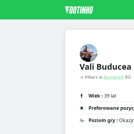
Vali Buducea
→ Piłkarz w
Bucharest
RO
Wiek :
39 lat
Preferowane pozycj
Poziom gry :
Okazjo