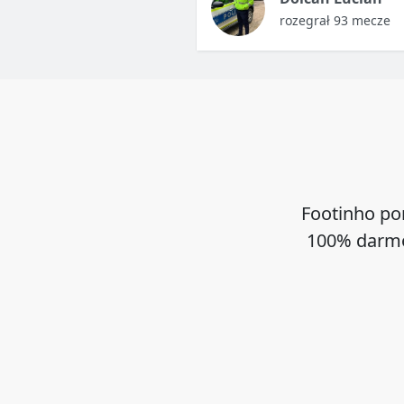
rozegrał 93 mecze
Footinho po
100% darmo