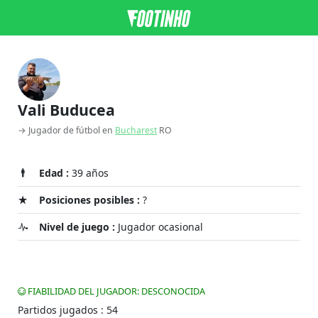
Vali Buducea
→ Jugador de fútbol en
Bucharest
RO
Edad :
39 años
Posiciones posibles :
?
Nivel de juego :
Jugador ocasional
FIABILIDAD DEL JUGADOR: DESCONOCIDA
Partidos jugados : 54