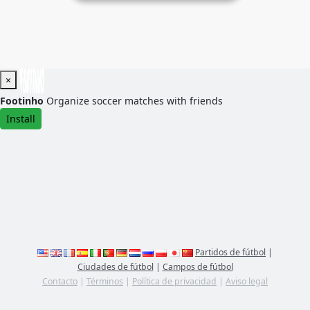
×
Footinho
Organize soccer matches with friends
Install
Partidos de fútbol
|
Ciudades de fútbol
|
Campos de fútbol
Contacto
|
Términos
|
Política de privacidad
|
Aviso legal