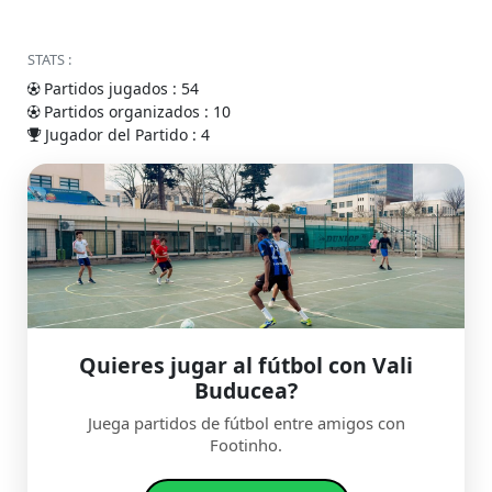
STATS :
Partidos jugados : 54
Partidos organizados : 10
Jugador del Partido : 4
Quieres jugar al fútbol con Vali
Buducea?
Juega partidos de fútbol entre amigos con
Footinho.