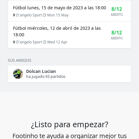
Fútbol lunes, 15 de mayo de 2023 a las 18:00
8/12
D'angelo Sport
Mon 15 May
ABIERTO
Fútbol miércoles, 12 de abril de 2023 a las
8/12
18:00
ABIERTO
D'angelo Sport
Wed 12 Apr
SUS AMIGOS
Dolcan Lucian
ha jugado 93 partidos
¿Listo para empezar?
Footinho te ayuda a organizar mejor tus