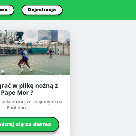
cza
Rejestracja
grać w piłkę nożną z
Pape Mor ?
 piłki nożnej ze znajomymi na
Footinho.
estruj się za darmo