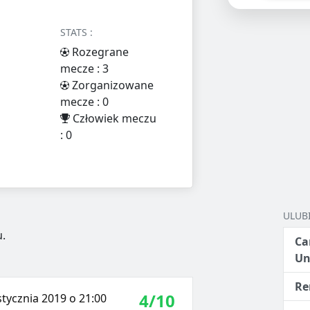
STATS :
Rozegrane
mecze : 3
Zorganizowane
mecze : 0
Człowiek meczu
: 0
ULUB
.
Ca
Un
Re
4/10
tycznia 2019 o 21:00