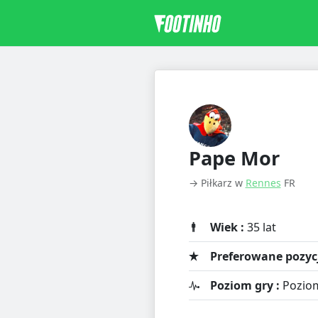
Pape Mor
→ Piłkarz w
Rennes
FR
Wiek :
35 lat
Preferowane pozycj
Poziom gry :
Pozio