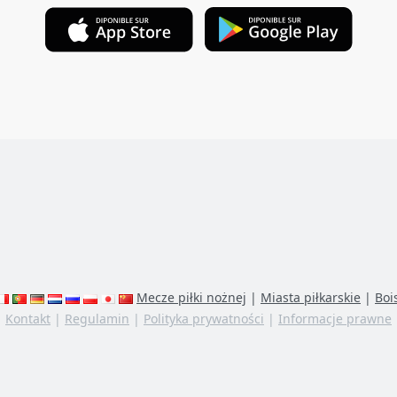
Mecze piłki nożnej
|
Miasta piłkarskie
|
Boi
Kontakt
|
Regulamin
|
Polityka prywatności
|
Informacje prawne