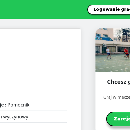
Logowanie gra
Chcesz 
Graj w mecze
e :
Pomocnik
m wyczynowy
Zarej