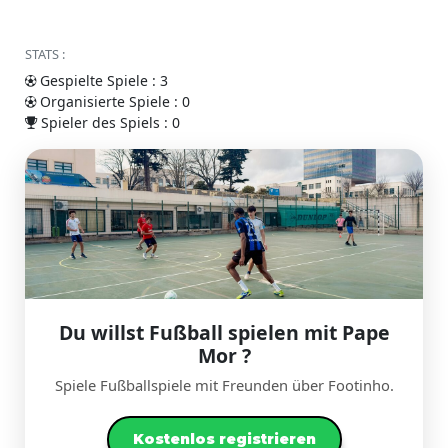
STATS :
Gespielte Spiele : 3
Organisierte Spiele : 0
Spieler des Spiels : 0
Du willst Fußball spielen mit Pape
Mor ?
Spiele Fußballspiele mit Freunden über Footinho.
Kostenlos registrieren