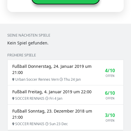
SEINE NÄCHSTEN SPIELE
Kein Spiel gefunden.
FRÜHERE SPIELE
Fußball Donnerstag, 24. Januar 2019 um
4/10
21:00
OFFEN
Urban Soccer Rennes Vern
Thu 24 Jan
Fußball Freitag, 4. Januar 2019 um 22:00
6/10
SOCCER RENNAIS
Fri 4 Jan
OFFEN
Fußball Sonntag, 23. Dezember 2018 um
3/10
21:00
OFFEN
SOCCER RENNAIS
Sun 23 Dec