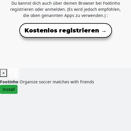
Du kannst dich auch über deinen Browser bei Footinho
registrieren oder anmelden. (Es wird jedoch empfohlen,
die oben genannten Apps zu verwenden.) :
Kostenlos registrieren →
×
Footinho
Organize soccer matches with friends
Install