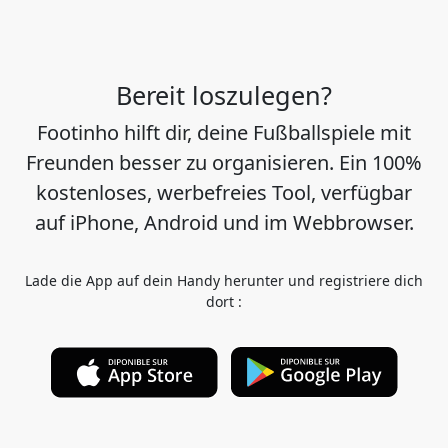
Bereit loszulegen?
Footinho hilft dir, deine Fußballspiele mit
Freunden besser zu organisieren. Ein 100%
kostenloses, werbefreies Tool, verfügbar
auf iPhone, Android und im Webbrowser.
Lade die App auf dein Handy herunter und registriere dich
dort :