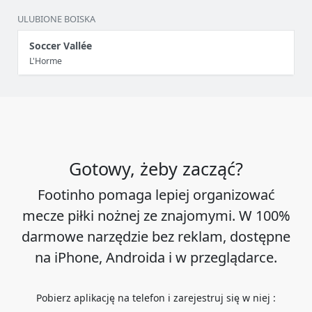
ULUBIONE BOISKA
Soccer Vallée
L'Horme
Gotowy, żeby zacząć?
Footinho pomaga lepiej organizować
mecze piłki nożnej ze znajomymi. W 100%
darmowe narzędzie bez reklam, dostępne
na iPhone, Androida i w przeglądarce.
Pobierz aplikację na telefon i zarejestruj się w niej :