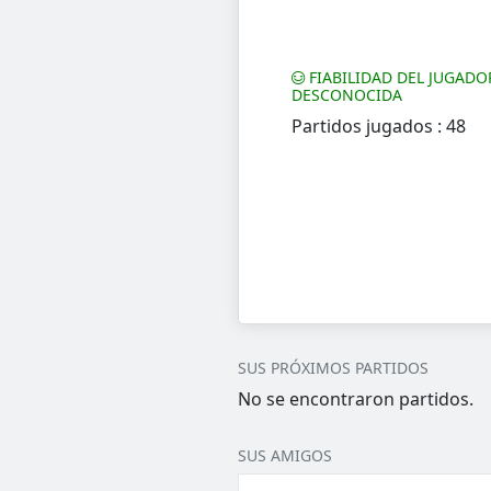
FIABILIDAD DEL JUGADO
DESCONOCIDA
Partidos jugados : 48
SUS PRÓXIMOS PARTIDOS
No se encontraron partidos.
SUS AMIGOS