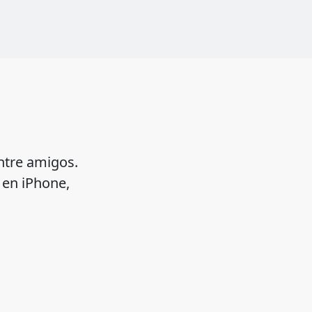
ntre amigos.
 en iPhone,