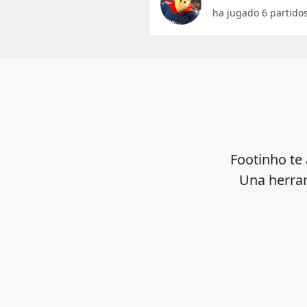
ha jugado 6 partido
Footinho te 
Una herram