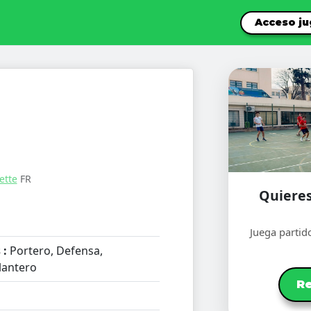
Acceso j
ette
FR
Quieres
Juega partid
 :
Portero, Defensa,
lantero
Re