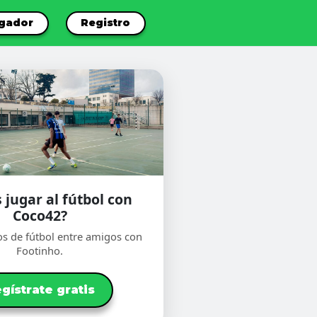
ugador
Registro
 jugar al fútbol con
Coco42?
os de fútbol entre amigos con
Footinho.
gístrate gratis