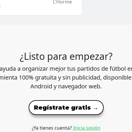
L'Horme
s
¿Listo para empezar?
ayuda a organizar mejor tus partidos de fútbol e
ienta 100% gratuita y sin publicidad, disponible
Android y navegador web.
Regístrate gratis →
¿Ya tienes cuenta?
Inicia sesión