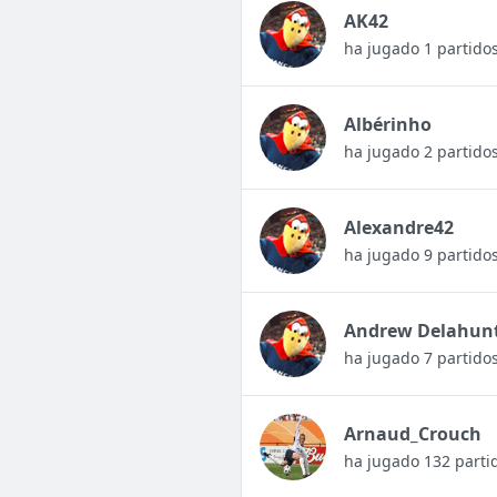
AK42
ha jugado 1 partido
Albérinho
ha jugado 2 partido
Alexandre42
ha jugado 9 partido
Andrew Delahun
ha jugado 7 partido
Arnaud_Crouch
ha jugado 132 parti