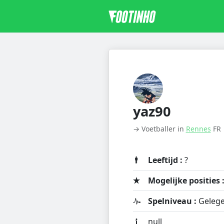
yaz90
→ Voetballer in
Rennes
FR
Leeftijd :
?
Mogelijke posities 
Spelniveau :
Gelege
null