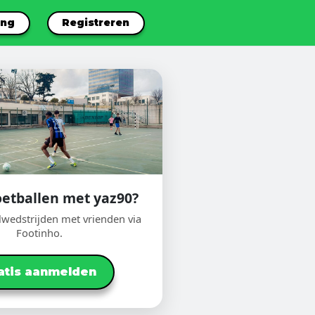
ang
Registreren
voetballen met yaz90?
lwedstrijden met vrienden via
Footinho.
atis aanmelden