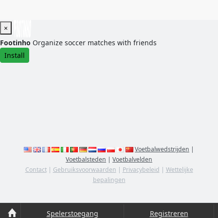
×
Footinho
Organize soccer matches with friends
Install
Voetbalwedstrijden
|
Voetbalsteden
|
Voetbalvelden
Contact
|
Gebruiksvoorwaarden
|
Privacybeleid
|
Wettelijke
bepalingen
Spelerstoegang
Registreren