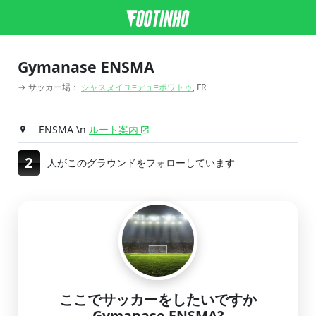
Gymanase ENSMA
→ サッカー場：
シャスヌイユ=デュ=ポワトゥ
, FR
ENSMA \n
ルート案内
2
人がこのグラウンドをフォローしています
ここでサッカーをしたいですか
Gymanase ENSMA?