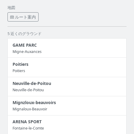
地図
ルート案内
5 近くのグラウンド
GAME PARC
Migne-Auxances
Poitiers
Poitiers
Neuville-de-Poitou
Neuville-de-Poitou
Mignzloux-beauvoirs
Mignaloux-Beauvoir
ARENA SPORT
Fontaine-le-Comte