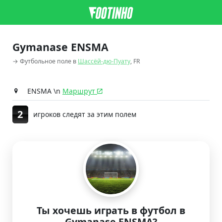
Gymanase ENSMA
→ Футбольное поле в
Шассёй-дю-Пуату
, FR
ENSMA \n
Маршрут
2
игроков следят за этим полем
Ты хочешь играть в футбол в
Gymanase ENSMA?