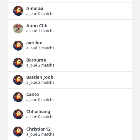
Amaraa
a joué 0 matchs
Amin Chb
a joué 1 matchs
avrillon
a joué 3 matchs
Baroume
a joué 2 matchs
Bastien Joob
a joué 2 matchs
Canto
a joué 0 matchs
Chhaileang
a joué 0 matchs
Christian12
a joué 2 matchs