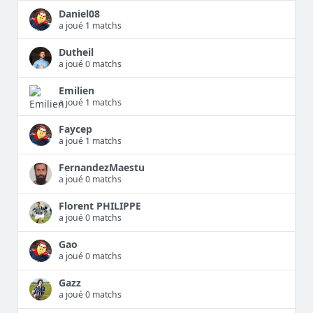
Daniel08
a joué 1 matchs
Dutheil
a joué 0 matchs
Emilien
a joué 1 matchs
Faycep
a joué 1 matchs
FernandezMaestu
a joué 0 matchs
Florent PHILIPPE
a joué 0 matchs
Gao
a joué 0 matchs
Gazz
a joué 0 matchs