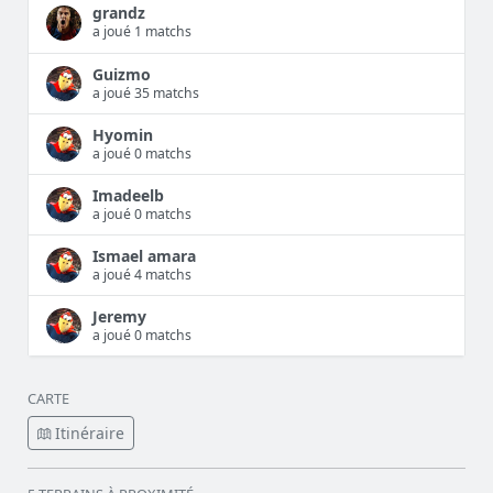
grandz
a joué 1 matchs
Guizmo
a joué 35 matchs
Hyomin
a joué 0 matchs
Imadeelb
a joué 0 matchs
Ismael amara
a joué 4 matchs
Jeremy
a joué 0 matchs
CARTE
Itinéraire