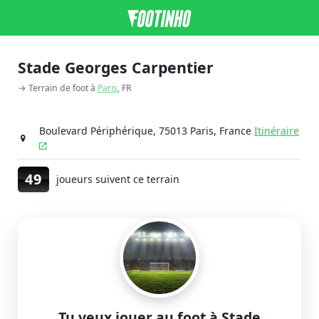
Stade Georges Carpentier
→ Terrain de foot à
Paris
, FR
Boulevard Périphérique, 75013 Paris, France
Itinéraire
49
joueurs suivent ce terrain
Tu veux jouer au foot à Stade