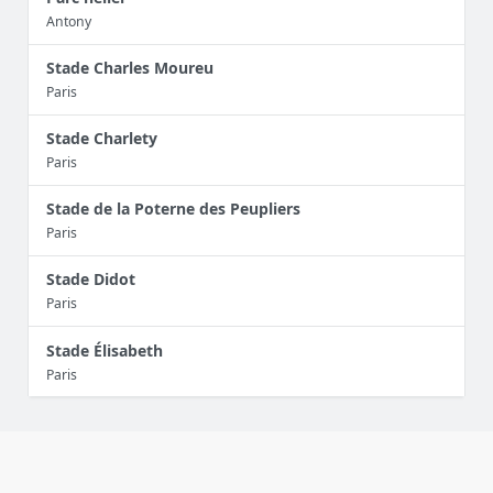
Antony
Stade Charles Moureu
Paris
Stade Charlety
Paris
Stade de la Poterne des Peupliers
Paris
Stade Didot
Paris
Stade Élisabeth
Paris