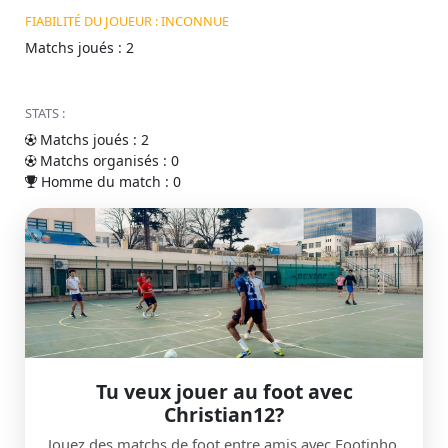
FIABILITÉ DU JOUEUR : INCONNUE
Matchs joués : 2
STATS :
Matchs joués : 2
Matchs organisés : 0
Homme du match : 0
Tu veux jouer au foot avec
Christian12?
Jouez des matchs de foot entre amis avec Footinho.