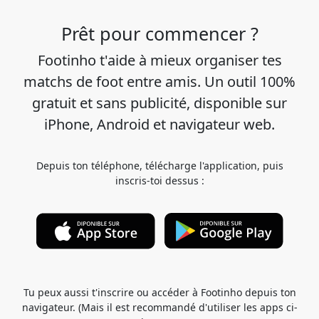
Prêt pour commencer ?
Footinho t'aide à mieux organiser tes
matchs de foot entre amis. Un outil 100%
gratuit et sans publicité, disponible sur
iPhone, Android et navigateur web.
Depuis ton téléphone, télécharge l'application, puis
inscris-toi dessus :
Tu peux aussi t'inscrire ou accéder à Footinho depuis ton
navigateur. (Mais il est recommandé d'utiliser les apps ci-